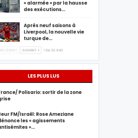
« alarmée » par la hausse
des exécutions…
Après neuf saisons à
Liverpool, la nouvelle vie
turque de…
RÉCÉDENT
SUIVANT
1 De 30 840
LES PLUS LUS
France/ Polisario: sortir de la zone
grise
Beur FM/Israël: Rose Ameziane
dénonce les « agissements
antisémites »…