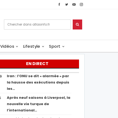
Vidéos
Lifestyle
Sport
EN DIRECT
Iran : l’ONU se dit « alarmée » par
29
la hausse des exécutions depuis
les…
Après neuf saisons à Liverpool, la
5
nouvelle vie turque de
l’international…