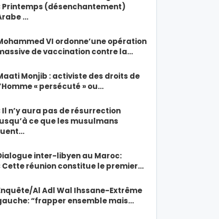
« Printemps (désenchantement)
Arabe …
Mohammed VI ordonne’une opération
massive de vaccination contre la…
Maati Monjib : activiste des droits de
l’Homme « persécuté » ou…
« Il n’y aura pas de résurrection
jusqu’à ce que les musulmans
tuent…
Dialogue inter-libyen au Maroc:
« Cette réunion constitue le premier…
Enquête/Al Adl Wal Ihssane-Extrême
gauche: “frapper ensemble mais…