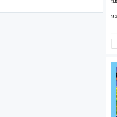
13:1
18:3