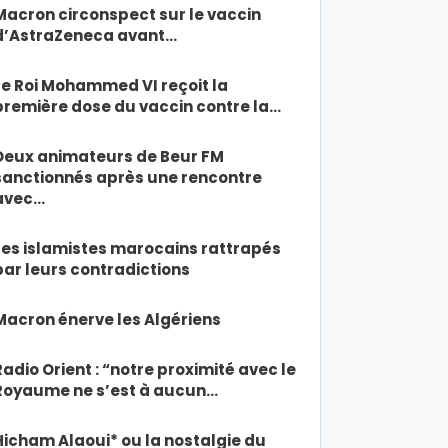
Macron circonspect sur le vaccin
d’AstraZeneca avant…
Le Roi Mohammed VI reçoit la
première dose du vaccin contre la…
Deux animateurs de Beur FM
sanctionnés après une rencontre
avec…
Les islamistes marocains rattrapés
par leurs contradictions
Macron énerve les Algériens
Radio Orient : “notre proximité avec le
Royaume ne s’est à aucun…
Hicham Alaoui* ou la nostalgie du