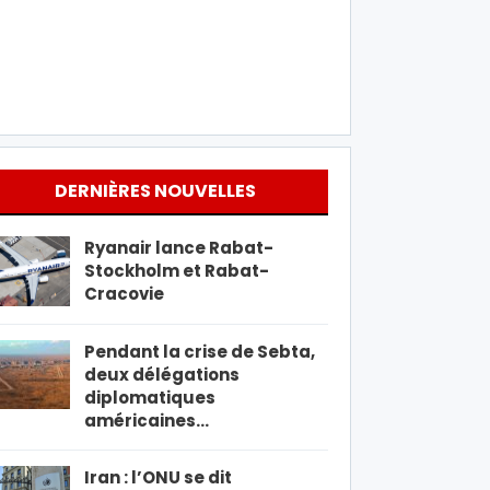
DERNIÈRES NOUVELLES
Ryanair lance Rabat-
Stockholm et Rabat-
Cracovie
Pendant la crise de Sebta,
deux délégations
diplomatiques
américaines…
Iran : l’ONU se dit