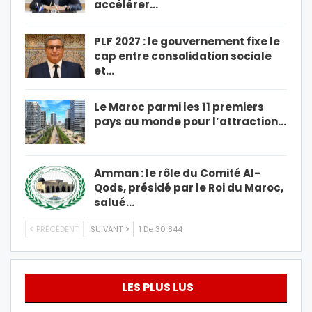
accélérer…
PLF 2027 : le gouvernement fixe le
cap entre consolidation sociale
et…
Le Maroc parmi les 11 premiers
pays au monde pour l’attraction…
Amman : le rôle du Comité Al-
Qods, présidé par le Roi du Maroc,
salué…
PRÉCÉDENT
SUIVANT
1 De 30 844
LES PLUS LUS