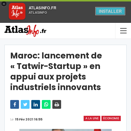
×
ATLASINFO.FR
INSTALLER
ATLASINFO
Maroc: lancement de
« Tatwir-Startup » en
appui aux projets
industriels innovants
A LA UNE
ÉCONOMIE
Le
15 Fév 2021 16:55