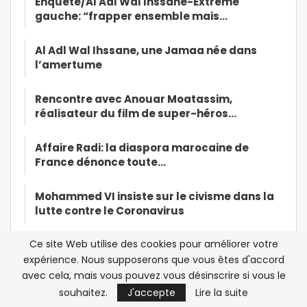
Enquête/Al Adl Wal Ihssane-Extrême
gauche: “frapper ensemble mais…
Al Adl Wal Ihssane, une Jamaa née dans
l’amertume
Rencontre avec Anouar Moatassim,
réalisateur du film de super-héros…
Affaire Radi: la diaspora marocaine de
France dénonce toute…
Mohammed VI insiste sur le civisme dans la
lutte contre le Coronavirus
Ce site Web utilise des cookies pour améliorer votre
Maroc/Affaire Omar Radi: la tribune de trop
pour Orient XXI
expérience. Nous supposerons que vous êtes d'accord
avec cela, mais vous pouvez vous désinscrire si vous le
souhaitez.
J'accepte
Lire la suite
Affaire Radi/Viol: « Je sentais son odeur