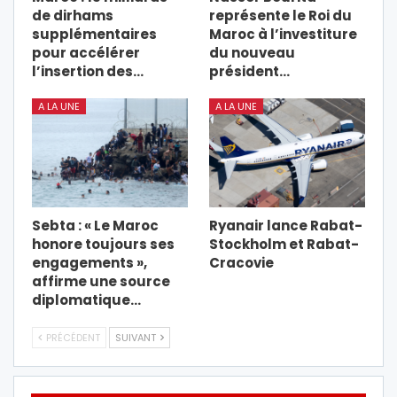
de dirhams
représente le Roi du
supplémentaires
Maroc à l’investiture
pour accélérer
du nouveau
l’insertion des…
président…
A LA UNE
A LA UNE
Sebta : « Le Maroc
Ryanair lance Rabat-
honore toujours ses
Stockholm et Rabat-
engagements »,
Cracovie
affirme une source
diplomatique…
PRÉCÉDENT
SUIVANT