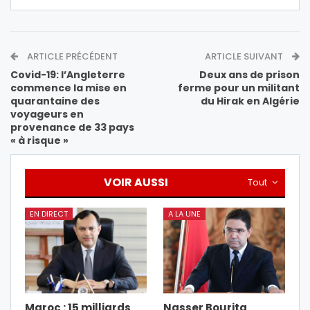
ARTICLE PRÉCÉDENT
ARTICLE SUIVANT
Covid-19: l’Angleterre
Deux ans de prison
commence la mise en
ferme pour un militant
quarantaine des
du Hirak en Algérie
voyageurs en
provenance de 33 pays
« à risque »
VOIR AUSSI
Tout
EN DIRECT
A LA UNE
Maroc : 15 milliards
Nasser Bourita