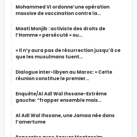
Mohammed VI ordonne’une opération
massive de vaccination contre la…
Maati Monjib : activiste des droits de
l’Homme « persécuté » ou…
« Il n’y aura pas de résurrection jusqu’à ce
que les musulmans tuent…
Dialogue inter-libyen au Maroc: « Cette
réunion constitue le premier…
Enquête/Al Adl Wal Ihssane-Extrême
gauche: “frapper ensemble mais…
Al Adl Wal Ihssane, une Jamaa née dans
l’amertume