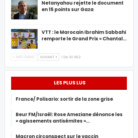
Netanyahou rejette le document
en 15 points sur Gaza
VTT : le Marocain Ibrahim Sabbahi
remporte le Grand Prix « Chantal…
PRÉCÉDENT
SUIVANT
1 De 30 852
LES PLUS LUS
France/ Polisario: sortir de la zone grise
Beur FM/Israël: Rose Ameziane dénonce les
« agissements antisémites »…
Macron circonspect sur le vaccin