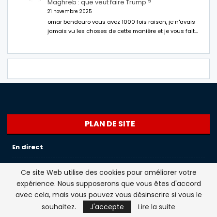
Maghreb : que veut faire Trump ?
21 novembre 2025
omar bendouro vous avez 1000 fois raison, je n'avais
jamais vu les choses de cette manière et je vous fait…
PLAN DE SITE
En direct
Maghreb
Ce site Web utilise des cookies pour améliorer votre
expérience. Nous supposerons que vous êtes d'accord
International
avec cela, mais vous pouvez vous désinscrire si vous le
souhaitez.
J'accepte
Lire la suite
Sport