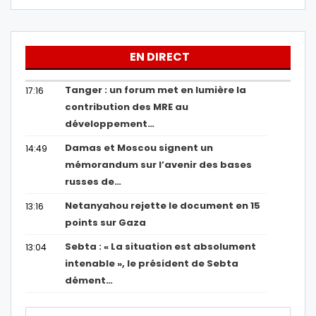
EN DIRECT
Tanger : un forum met en lumière la
17:16
contribution des MRE au
développement…
Damas et Moscou signent un
14:49
mémorandum sur l’avenir des bases
russes de…
Netanyahou rejette le document en 15
13:16
points sur Gaza
Sebta : « La situation est absolument
13:04
intenable », le président de Sebta
dément…