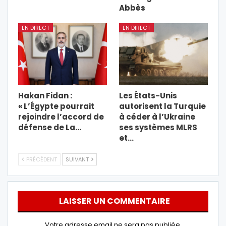
Abbès
EN DIRECT
EN DIRECT
Hakan Fidan :
Les États-Unis
« L’Égypte pourrait
autorisent la Turquie
rejoindre l’accord de
à céder à l’Ukraine
défense de La…
ses systèmes MLRS
et…
PRÉCÉDENT
SUIVANT
LAISSER UN COMMENTAIRE
Votre adresse email ne sera pas publiée.