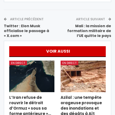
ARTICLE PRÉCÉDENT
ARTICLE SUIVANT
Twitter : Elon Musk
Mali : la mission de
officialise le passage à
formation militaire de
« X.com »
l’UE quitte le pays
VOIR AUSSI
EN DIRECT
EN DIRECT
L’Iran refuse de
Azilal : une tempête
rouvrir le détroit
orageuse provoque
d’Ormuz « sous sa
des inondations et
forme antérieure »…
des dégâts à Aït