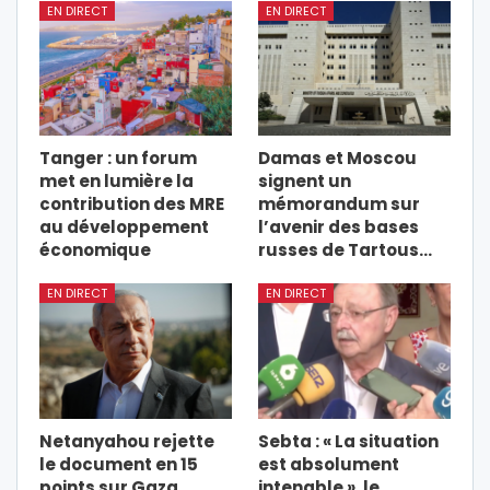
EN DIRECT
EN DIRECT
Tanger : un forum
Damas et Moscou
met en lumière la
signent un
contribution des MRE
mémorandum sur
au développement
l’avenir des bases
économique
russes de Tartous…
EN DIRECT
EN DIRECT
Netanyahou rejette
Sebta : « La situation
le document en 15
est absolument
points sur Gaza
intenable », le