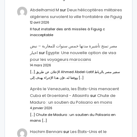
Abdelhamid M
sur
Deux hélicoptères militaires
algériens survolent la ville frontalière de Figuig
12 avril 2026
Il faut installer des anti missiles à Figuig c
inacceptable
مصر تمنح تأشيرة مدتها خمس سنوات للمغاربة – نبض
اخبار
sur
Égypte: Une nouvelle option de visa
pour les voyageurs marocains
14 mars 2026
[…] الإعلان عن طريق Ahmed Abdel-Latifسفير مصر بالرباط.
ووفقا له، فإن هذا الإجراء يهدف إلى […]
Après le Venezuela, les États-Unis menacent
Cuba et Groenland - Atlasinfo
sur
Chute de
Maduro : un soutien du Polisario en moins
4 janvier 2026
[…] Chute de Maduro : un soutien du Polisario en
moins […]
Hachim Bennani
sur
Les États-Unis et le