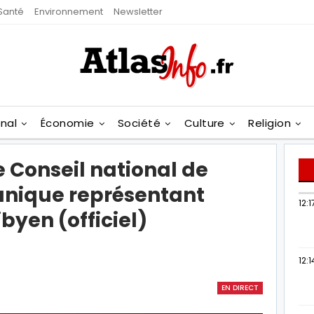
Santé
Environnement
Newsletter
onal
Économie
Société
Culture
Religion
e Conseil national de
unique représentant
12:1
byen (officiel)
12:1
EN DIRECT