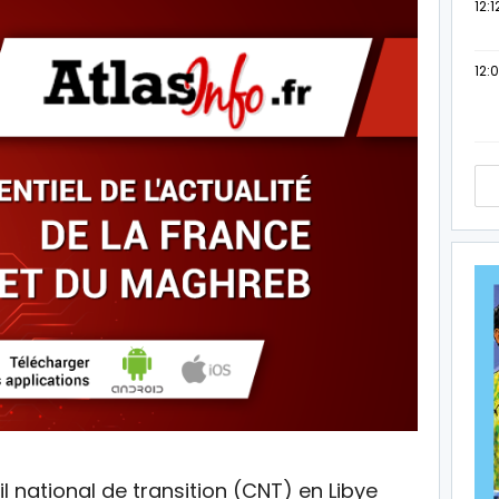
12:1
12:
l national de transition (CNT) en Libye