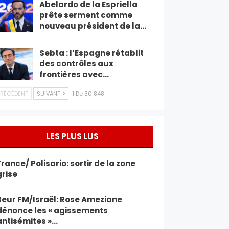
Abelardo de la Espriella
prête serment comme
nouveau président de la…
Sebta : l’Espagne rétablit
des contrôles aux
frontières avec…
RÉCÉDENT
SUIVANT
1 De 30 848
LES PLUS LUS
France/ Polisario: sortir de la zone
grise
Beur FM/Israël: Rose Ameziane
dénonce les « agissements
antisémites »…