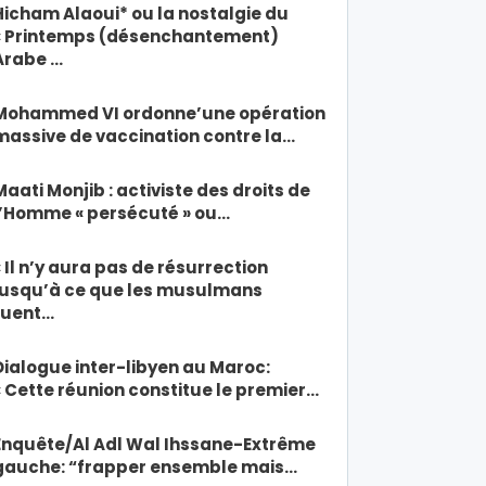
Hicham Alaoui* ou la nostalgie du
« Printemps (désenchantement)
Arabe …
Mohammed VI ordonne’une opération
massive de vaccination contre la…
Maati Monjib : activiste des droits de
l’Homme « persécuté » ou…
« Il n’y aura pas de résurrection
jusqu’à ce que les musulmans
tuent…
Dialogue inter-libyen au Maroc:
« Cette réunion constitue le premier…
Enquête/Al Adl Wal Ihssane-Extrême
gauche: “frapper ensemble mais…