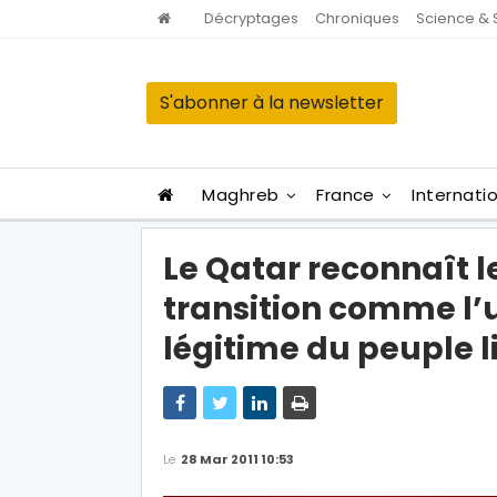
Décryptages
Chroniques
Science & 
S'abonner à la newsletter
Maghreb
France
Internati
Le Qatar reconnaît l
transition comme l’
légitime du peuple li
Le
28 Mar 2011 10:53