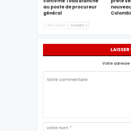
confirme Todd Blanche
prête s
au poste de procureur
nouveau 
général
Colombi
PRÉCÉDENT
SUIVANT
LAISSER
Votre adresse 