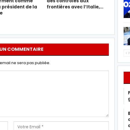
erment comme
des contrôles aux
président de la
frontières avec l’Italie,…
e
 UN COMMENTAIRE
P
email ne sera pas publiée.