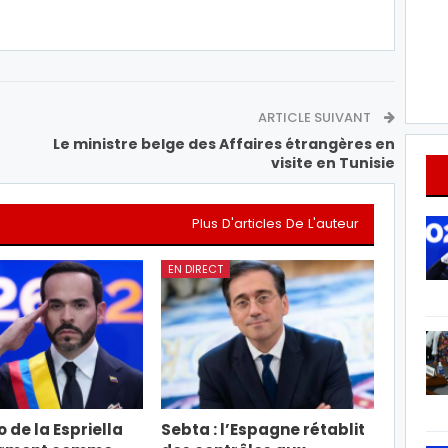
ARTICLE SUIVANT
Le ministre belge des Affaires étrangères en
visite en Tunisie
Plus D'articles De L'auteur
EN DIRECT
 de la Espriella
Sebta : l’Espagne rétablit