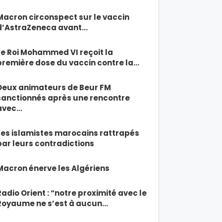
Macron circonspect sur le vaccin
d’AstraZeneca avant…
Le Roi Mohammed VI reçoit la
première dose du vaccin contre la…
Deux animateurs de Beur FM
sanctionnés après une rencontre
avec…
Les islamistes marocains rattrapés
par leurs contradictions
Macron énerve les Algériens
Radio Orient : “notre proximité avec le
Royaume ne s’est à aucun…