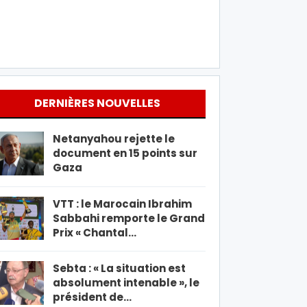
DERNIÈRES NOUVELLES
Netanyahou rejette le
document en 15 points sur
Gaza
VTT : le Marocain Ibrahim
Sabbahi remporte le Grand
Prix « Chantal…
Sebta : « La situation est
absolument intenable », le
président de…