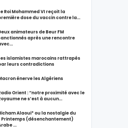
Le Roi Mohammed VI reçoit la
première dose du vaccin contre la…
Deux animateurs de Beur FM
sanctionnés après une rencontre
avec…
Les islamistes marocains rattrapés
par leurs contradictions
Macron énerve les Algériens
Radio Orient : “notre proximité avec le
Royaume ne s’est à aucun…
Hicham Alaoui* ou la nostalgie du
« Printemps (désenchantement)
Arabe …