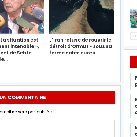
P
 La situation est
L’Iran refuse de rouvrir le
nt intenable »,
détroit d’Ormuz « sous sa
dent de Sebta
forme antérieure »…
le…
 UN COMMENTAIRE
email ne sera pas publiée.