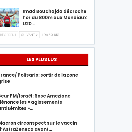
Imad Bouchajda décroche
l’or du 800m aux Mondiaux
U20…
RÉCÉDENT
SUIVANT
1 De 30 851
LES PLUS LUS
France/ Polisario: sortir de la zone
grise
Beur FM/Israël: Rose Ameziane
dénonce les « agissements
antisémites »…
Macron circonspect sur le vaccin
d’AstraZeneca avant…