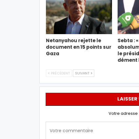
Netanyahou rejette le
Sebta : «
document en 15 points sur
absolume
Gaza
le prési
dément 
PRÉCÉDENT
SUIVANT
LAISSER
Votre adresse 