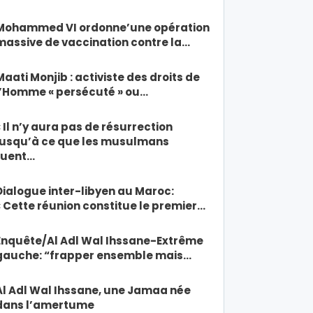
Mohammed VI ordonne’une opération
massive de vaccination contre la…
Maati Monjib : activiste des droits de
l’Homme « persécuté » ou…
« Il n’y aura pas de résurrection
jusqu’à ce que les musulmans
tuent…
Dialogue inter-libyen au Maroc:
« Cette réunion constitue le premier…
Enquête/Al Adl Wal Ihssane-Extrême
gauche: “frapper ensemble mais…
Al Adl Wal Ihssane, une Jamaa née
dans l’amertume