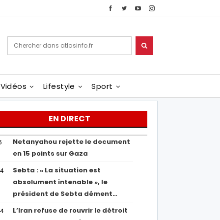
Vidéos
Lifestyle
Sport
EN DIRECT
Netanyahou rejette le document
6
en 15 points sur Gaza
Sebta : « La situation est
04
absolument intenable », le
président de Sebta dément…
L’Iran refuse de rouvrir le détroit
54