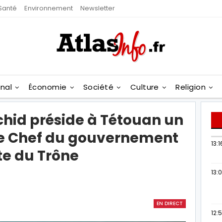
Santé
Environnement
Newsletter
onal
Économie
Société
Culture
Religion
chid préside à Tétouan un
 le Chef du gouvernement
13:1
ête du Trône
13:
EN DIRECT
12: