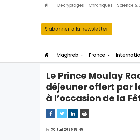
Décryptages
Chroniques
Science & 
S'abonner à la newsletter
Maghreb
France
Internati
Le Prince Moulay Ra
déjeuner offert par
à l’occasion de la F
Le
30 Juil 2025 18:45