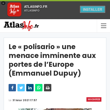
×
ATLASINFO.FR
INSTALLER
ATLASINFO
Le « polisario » une
menace imminente aux
portes de l’Europe
(Emmanuel Dupuy)
MAGHREB
Le
31 Mar 2021 17:57