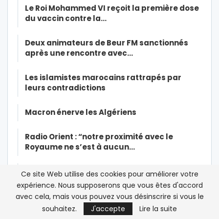
Le Roi Mohammed VI reçoit la première dose
du vaccin contre la…
Deux animateurs de Beur FM sanctionnés
après une rencontre avec…
Les islamistes marocains rattrapés par
leurs contradictions
Macron énerve les Algériens
Radio Orient : “notre proximité avec le
Royaume ne s’est à aucun…
Hicham Alaoui* ou la nostalgie du
Ce site Web utilise des cookies pour améliorer votre
« Printemps (désenchantement) Arabe …
expérience. Nous supposerons que vous êtes d'accord
avec cela, mais vous pouvez vous désinscrire si vous le
Mohammed VI ordonne’une opération
souhaitez.
J'accepte
Lire la suite
massive de vaccination contre la…