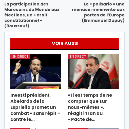
La participation des
Le « polisario » une
Marocains du Monde aux
menace imminente aux
élections, un « droit
portes de l’Europe
constitutionnel »
(Emmanuel Dupuy)
(Boussouf)
VOIR AUSSI
EN DIRECT
EN DIRECT
Investi président,
« Il est temps de ne
Abelardo de la
compter que sur
Espriella promet un
nous-mêmes »,
combat « sans répit »
réagit l’Iran au
contre le…
« Pacte de…