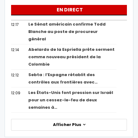
EN DIRECT
Le Sénat américain confirme Todd
12:17
Blanche au poste de procureur
général
Abelardo de la Espriella prête serment
12:14
comme nouveau président de la
Colombie
Sebta : l’Espagne rétablit des
12:12
contrôles aux frontières avec…
Les États-Unis font pression sur Israël
12:09
pour un cessez-le-feu de deux
semaines à…
Afficher Plus