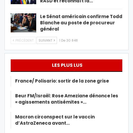
RASD et reconnaît la…
Le Sénat américain confirme Todd
Blanche au poste de procureur
général
PRÉCÉDENT
SUIVANT
1 De 30 848
LES PLUS LUS
France/ Polisario: sortir de la zone grise
Beur FM/Israël: Rose Ameziane dénonce les
« agissements antisémites »…
Macron circonspect sur le vaccin
d’AstraZeneca avant…