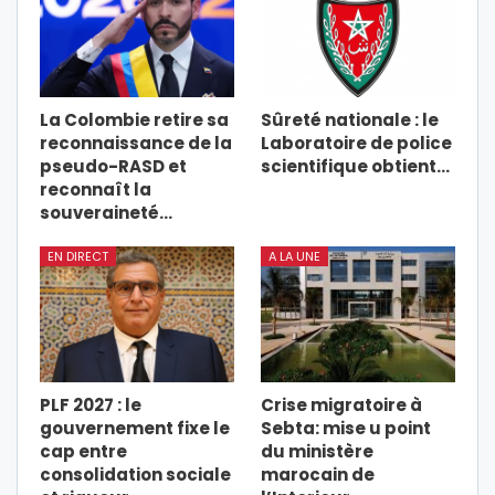
La Colombie retire sa
Sûreté nationale : le
reconnaissance de la
Laboratoire de police
pseudo-RASD et
scientifique obtient…
reconnaît la
souveraineté…
EN DIRECT
A LA UNE
PLF 2027 : le
Crise migratoire à
gouvernement fixe le
Sebta: mise u point
cap entre
du ministère
consolidation sociale
marocain de