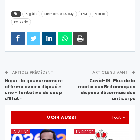
Algérie
Emmanuel Dupuy
IPSE
Maroc
Polisario
ARTICLE PRÉCÉDENT
ARTICLE SUIVANT
Niger : le gouvernement
Covid-19 : Plus de la
affirme avoir « déjoué »
moitié des Britanniques
une « tentative de coup
dispose désormais des
d’Etat »
anticorps
VOIR AUSSI
Tout
A LA UNE
EN DIRECT