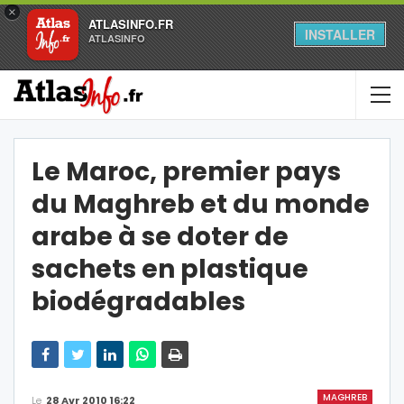
×
ATLASINFO.FR
INSTALLER
ATLASINFO
Le Maroc, premier pays
du Maghreb et du monde
arabe à se doter de
sachets en plastique
biodégradables
MAGHREB
Le
28 Avr 2010 16:22