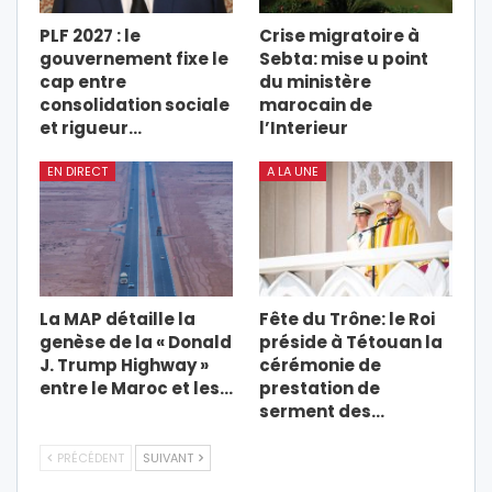
PLF 2027 : le
Crise migratoire à
gouvernement fixe le
Sebta: mise u point
cap entre
du ministère
consolidation sociale
marocain de
et rigueur…
l’Interieur
EN DIRECT
A LA UNE
La MAP détaille la
Fête du Trône: le Roi
genèse de la « Donald
préside à Tétouan la
J. Trump Highway »
cérémonie de
entre le Maroc et les…
prestation de
serment des…
PRÉCÉDENT
SUIVANT