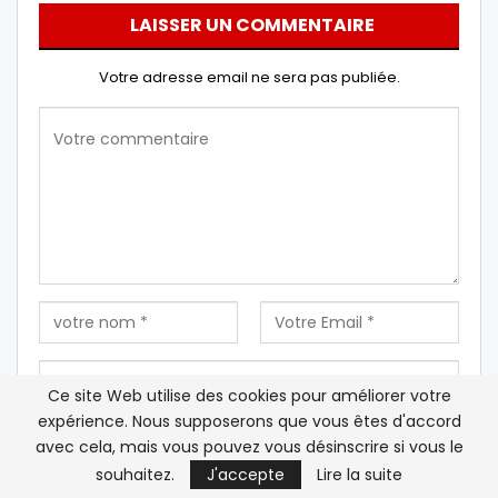
LAISSER UN COMMENTAIRE
Votre adresse email ne sera pas publiée.
Ce site Web utilise des cookies pour améliorer votre
expérience. Nous supposerons que vous êtes d'accord
avec cela, mais vous pouvez vous désinscrire si vous le
Enregistrez mon nom, mon e-mail et mon site Web
souhaitez.
J'accepte
Lire la suite
dans ce navigateur pour la prochaine fois que je