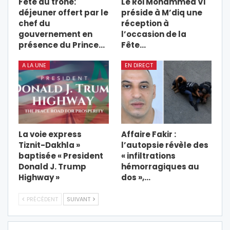
Fête du trône:
Le Roi Mohammed VI
déjeuner offert par le
préside à M’diq une
chef du
réception à
gouvernement en
l’occasion de la
présence du Prince…
Fête…
A LA UNE
EN DIRECT
La voie express
Affaire Fakir :
Tiznit-Dakhla »
l’autopsie révèle des
baptisée « President
« infiltrations
Donald J. Trump
hémorragiques au
Highway »
dos »,…
PRÉCÉDENT
SUIVANT