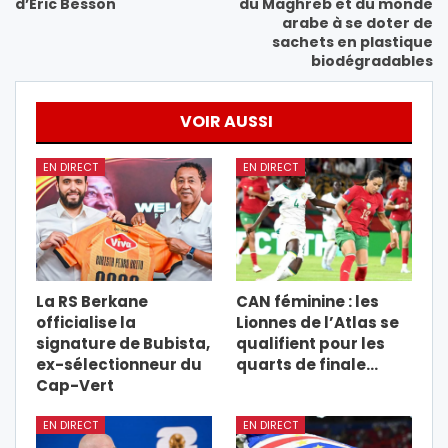
d’Eric Besson
du Maghreb et du monde
arabe à se doter de
sachets en plastique
biodégradables
VOIR AUSSI
EN DIRECT
EN DIRECT
La RS Berkane
CAN féminine : les
officialise la
Lionnes de l’Atlas se
signature de Bubista,
qualifient pour les
ex-sélectionneur du
quarts de finale…
Cap-Vert
EN DIRECT
EN DIRECT