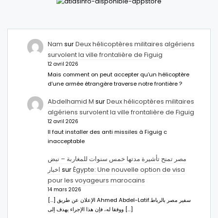
Nam
sur
Deux hélicoptères militaires algériens
survolent la ville frontalière de Figuig
12 avril 2026
Mais comment on peut accepter qu’un hélicoptère
d’une armée étrangère traverse notre frontière ?
Abdelhamid M
sur
Deux hélicoptères militaires
algériens survolent la ville frontalière de Figuig
12 avril 2026
Il faut installer des anti missiles à Figuig c
inacceptable
مصر تمنح تأشيرة مدتها خمس سنوات للمغاربة – نبض
اخبار
sur
Égypte: Une nouvelle option de visa
pour les voyageurs marocains
14 mars 2026
[…] الإعلان عن طريق Ahmed Abdel-Latifسفير مصر بالرباط.
ووفقا له، فإن هذا الإجراء يهدف إلى […]