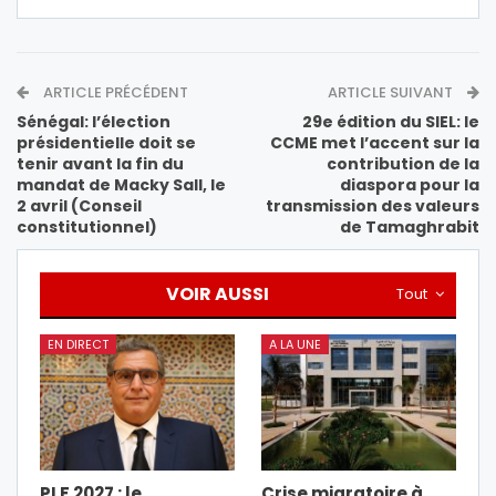
ARTICLE PRÉCÉDENT
ARTICLE SUIVANT
Sénégal: l’élection
29e édition du SIEL: le
présidentielle doit se
CCME met l’accent sur la
tenir avant la fin du
contribution de la
mandat de Macky Sall, le
diaspora pour la
2 avril (Conseil
transmission des valeurs
constitutionnel)
de Tamaghrabit
VOIR AUSSI
Tout
EN DIRECT
A LA UNE
PLF 2027 : le
Crise migratoire à