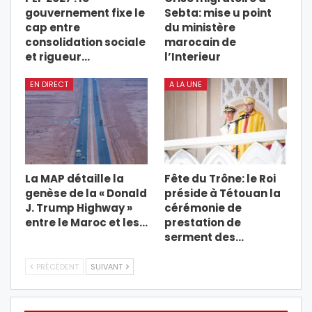
gouvernement fixe le
Sebta: mise u point
cap entre
du ministère
consolidation sociale
marocain de
et rigueur…
l’Interieur
EN DIRECT
A LA UNE
La MAP détaille la
Fête du Trône: le Roi
genèse de la « Donald
préside à Tétouan la
J. Trump Highway »
cérémonie de
entre le Maroc et les…
prestation de
serment des…
PRÉCÉDENT
SUIVANT