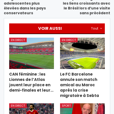
adolescentes plus
les liens croissants avec
élevées dans les pays
le Brésil lors d’une visite
conservateurs
sans précédent
VOIR AUSSI
Tout
EN DIRECT
EN DIRECT
CAN féminine : les
Le FC Barcelone
Lionnes de l’Atlas
annule son match
jouent leur place en
amical au Maroc
demi-finales et leur…
après la crise
migratoire à Sebta
EN DIRECT
SPORT