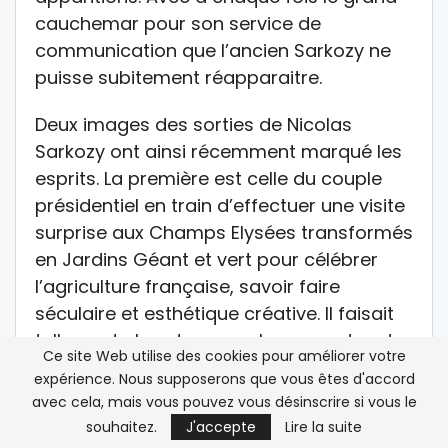
cauchemar pour son service de
communication que l’ancien Sarkozy ne
puisse subitement réapparaitre.
Deux images des sorties de Nicolas
Sarkozy ont ainsi récemment marqué les
esprits. La première est celle du couple
présidentiel en train d’effectuer une visite
surprise aux Champs Elysées transformés
en Jardins Géant et vert pour célébrer
l’agriculture française, savoir faire
séculaire et esthétique créative. Il faisait
tellement chaud que quelques goutes de
Ce site Web utilise des cookies pour améliorer votre
sueurs perlaient sur le front présidentiel.
expérience. Nous supposerons que vous êtes d'accord
Avec une ostentatoire délicatesse, Carla
avec cela, mais vous pouvez vous désinscrire si vous le
Bruni les essuie de sa main. C’était la
souhaitez.
J'accepte
Lire la suite