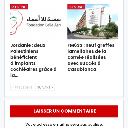
A LA UNE
A LA UNE
Jordanie : deux
FM6SS : neuf greffes
Palestiniens
lamellaires de la
bénéficient
cornée réalisées
d’implants
avec succès à
cochléaires grâce à
Casablanca
la…
PRÉCÉDENT
SUIVANT
LAISSER UN COMMENTAIRE
Votre adresse email ne sera pas publiée.