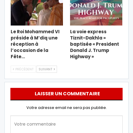
Le Roi Mohammed VI
La voie express
préside à M’diq une
Tiznit-Dakhla »
réception à
baptisée « President
l’occasion de la
Donald J. Trump
Fête…
Highway »
PRÉCÉDENT
SUIVANT
LAISSER UN COMMENTAIRE
Votre adresse email ne sera pas publiée.