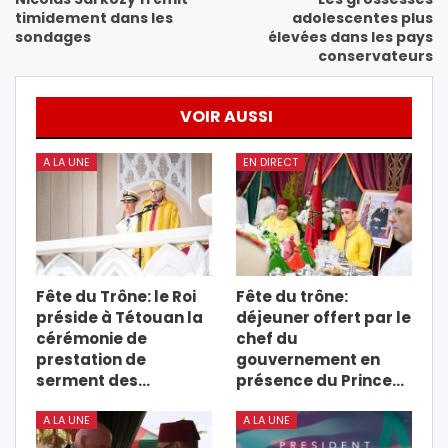
timidement dans les
adolescentes plus
sondages
élevées dans les pays
conservateurs
VOIR AUSSI
A LA UNE
EN DIRECT
Fête du Trône: le Roi
Fête du trône:
préside à Tétouan la
déjeuner offert par le
cérémonie de
chef du
prestation de
gouvernement en
serment des…
présence du Prince…
A LA UNE
A LA UNE