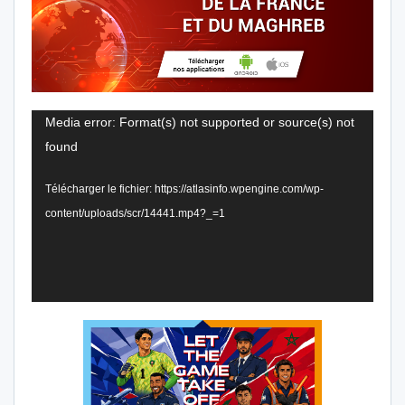
Lecteur
Media error: Format(s) not supported or source(s) not
vidéo
found
Télécharger le fichier: https://atlasinfo.wpengine.com/wp-
content/uploads/scr/14441.mp4?_=1