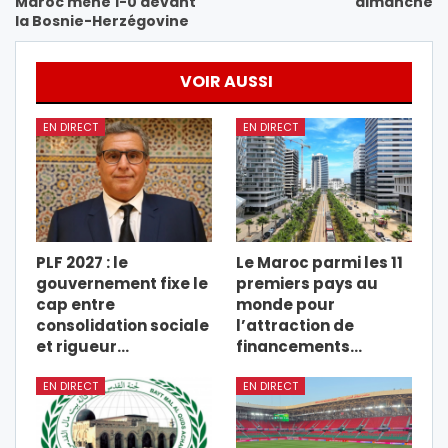
Maroc mène 1-0 devant
dimanche
la Bosnie-Herzégovine
VOIR AUSSI
EN DIRECT
EN DIRECT
PLF 2027 : le
Le Maroc parmi les 11
gouvernement fixe le
premiers pays au
cap entre
monde pour
consolidation sociale
l’attraction de
et rigueur…
financements…
EN DIRECT
EN DIRECT