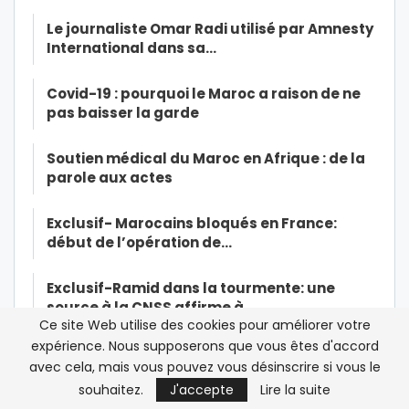
Le journaliste Omar Radi utilisé par Amnesty
International dans sa…
Covid-19 : pourquoi le Maroc a raison de ne
pas baisser la garde
Soutien médical du Maroc en Afrique : de la
parole aux actes
Exclusif- Marocains bloqués en France:
début de l’opération de…
Exclusif-Ramid dans la tourmente: une
source à la CNSS affirme à…
Ce site Web utilise des cookies pour améliorer votre
expérience. Nous supposerons que vous êtes d'accord
Le roi Mohammed VI opéré du coeur « avec
avec cela, mais vous pouvez vous désinscrire si vous le
succès »
souhaitez.
J'accepte
Lire la suite