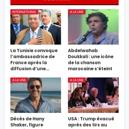
INTERNATIONAL
A LA UNE
La Tunisie convoque
Abdelwahab
l’ambassadrice de
Doukkali : une icône
France après la
de la chanson
diffusion d’une…
marocaine s’éteint
A LA UNE
A LA UNE
Décès de Hany
USA : Trump évacué
Shaker, figure
après des tirs au