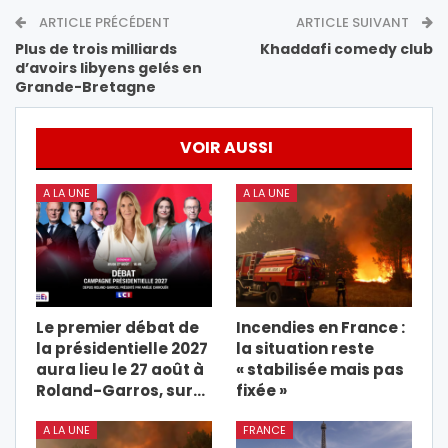
ARTICLE PRÉCÉDENT
ARTICLE SUIVANT
Plus de trois milliards
Khaddafi comedy club
d’avoirs libyens gelés en
Grande-Bretagne
VOIR AUSSI
A LA UNE
A LA UNE
Le premier débat de
Incendies en France :
la présidentielle 2027
la situation reste
aura lieu le 27 août à
« stabilisée mais pas
Roland-Garros, sur…
fixée »
A LA UNE
FRANCE