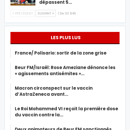
dépassent 5…
PRÉCÉDENT
SUIVANT
1 De 30 845
LES PLUS LUS
France/ Polisario: sortir de la zone grise
Beur FM/Israël: Rose Ameziane dénonce les
« agissements antisémites »…
Macron circonspect sur le vaccin
d’AstraZeneca avant…
Le Roi Mohammed VI reçoit la première dose
du vaccin contre la…
Deux animateurs de Beur FM sanctionnés