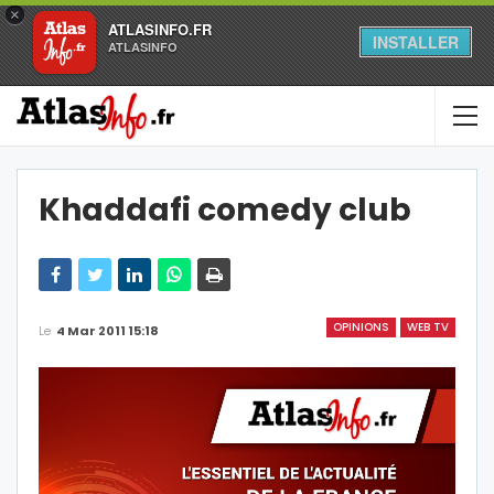
×
ATLASINFO.FR
INSTALLER
ATLASINFO
Khaddafi comedy club
OPINIONS
WEB TV
Le
4 Mar 2011 15:18