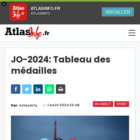
×
ATLASINFO.FR
INSTALLER
ATLASINFO
JO-2024: Tableau des
médailles
EN DIRECT
SPORT
Le
1 Août 2024 22:46
Par
Atlasinfo