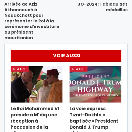
Arrivée de Aziz
JO-2024: Tableau des
Akhannouch à
médailles
Nouakchott pour
représenter le Roi à la
cérémonie d’investiture
du président
mauritanien
VOIR AUSSI
A LA UNE
A LA UNE
Le Roi Mohammed VI
La voie express
préside à M’diq une
Tiznit-Dakhla »
réception à
baptisée « President
l’occasion de la
Donald J. Trump