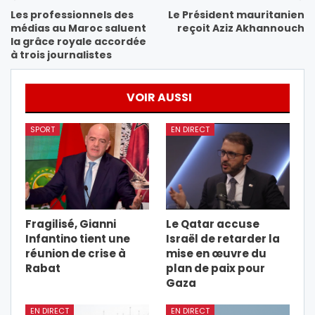
Les professionnels des
Le Président mauritanien
médias au Maroc saluent
reçoit Aziz Akhannouch
la grâce royale accordée
à trois journalistes
VOIR AUSSI
SPORT
EN DIRECT
Fragilisé, Gianni
Le Qatar accuse
Infantino tient une
Israël de retarder la
réunion de crise à
mise en œuvre du
Rabat
plan de paix pour
Gaza
EN DIRECT
EN DIRECT