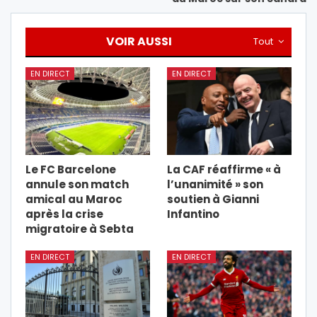
VOIR AUSSI
Tout
EN DIRECT
EN DIRECT
Le FC Barcelone
La CAF réaffirme « à
annule son match
l’unanimité » son
amical au Maroc
soutien à Gianni
après la crise
Infantino
migratoire à Sebta
EN DIRECT
EN DIRECT