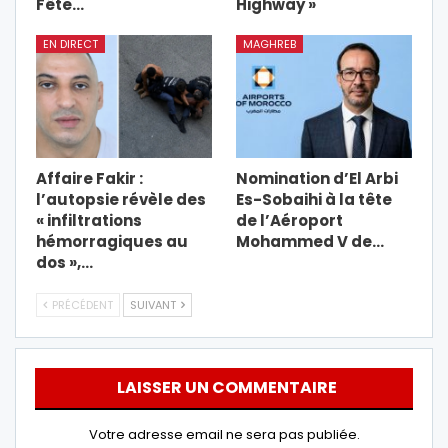
Fête…
Highway »
EN DIRECT
MAGHREB
Affaire Fakir :
Nomination d’El Arbi
l’autopsie révèle des
Es-Sobaihi à la tête
« infiltrations
de l’Aéroport
hémorragiques au
Mohammed V de…
dos »,…
PRÉCÉDENT
SUIVANT
LAISSER UN COMMENTAIRE
Votre adresse email ne sera pas publiée.