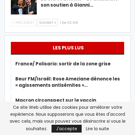
son soutien à Gianni…
PRÉCÉDENT
SUIVANT
1 De 30 841
LES PLUS LUS
France/ Polisario: sortir de la zone grise
Beur FM/Israël: Rose Ameziane dénonce les
« agissements antisémites »…
Macron circonspect sur le vaccin
d’AstraZeneca avant…
Ce site Web utilise des cookies pour améliorer votre
expérience. Nous supposerons que vous êtes d'accord
avec cela, mais vous pouvez vous désinscrire si vous le
Le Roi Mohammed VI reçoit la première dose
du vaccin contre la…
souhaitez.
J'accepte
Lire la suite