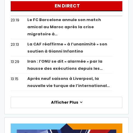
EN DIRECT
Le FC Barcelone annule son match
23:19
amical au Maroc après la crise
migratoire à…
La CAF réaffirme « à l’unanimité » son
23:13
soutien à Gianni Infantino
Iran : l’ONU se dit « alarmée » par la
13:29
hausse des exécutions depuis les…
Après neuf saisons à Liverpool, la
13:15
nouvelle vie turque de l’international…
Afficher Plus