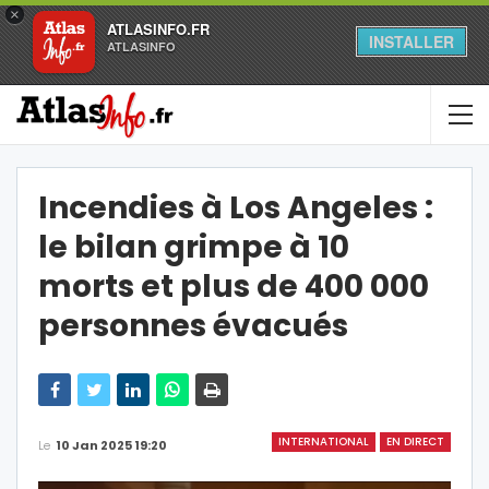
×
ATLASINFO.FR
INSTALLER
ATLASINFO
Incendies à Los Angeles :
le bilan grimpe à 10
morts et plus de 400 000
personnes évacués
INTERNATIONAL
EN DIRECT
Le
10 Jan 2025 19:20