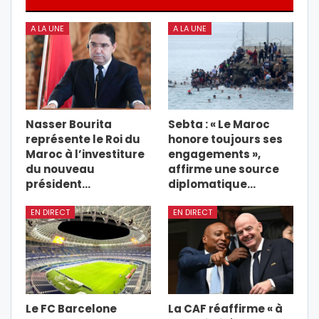
A LA UNE
A LA UNE
Nasser Bourita
Sebta : « Le Maroc
représente le Roi du
honore toujours ses
Maroc à l’investiture
engagements »,
du nouveau
affirme une source
président…
diplomatique…
EN DIRECT
EN DIRECT
Le FC Barcelone
La CAF réaffirme « à