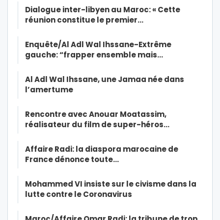
Dialogue inter-libyen au Maroc: « Cette
réunion constitue le premier…
Enquête/Al Adl Wal Ihssane-Extrême
gauche: “frapper ensemble mais…
Al Adl Wal Ihssane, une Jamaa née dans
l’amertume
Rencontre avec Anouar Moatassim,
réalisateur du film de super-héros…
Affaire Radi: la diaspora marocaine de
France dénonce toute…
Mohammed VI insiste sur le civisme dans la
lutte contre le Coronavirus
Maroc/Affaire Omar Radi: la tribune de trop