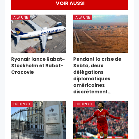
VOIR AUSSI
A LA UNE
A LA UNE
Ryanair lance Rabat-
Pendant la crise de
Stockholm et Rabat-
Sebta, deux
Cracovie
délégations
diplomatiques
américaines
discrètement…
EN DIRECT
EN DIRECT