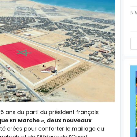
13:1
 5 ans du parti du président français
que En Marche »
,
deux nouveaux
été crées pour conforter le maillage du
aghreb et de l’Afrique de l’Ouest.