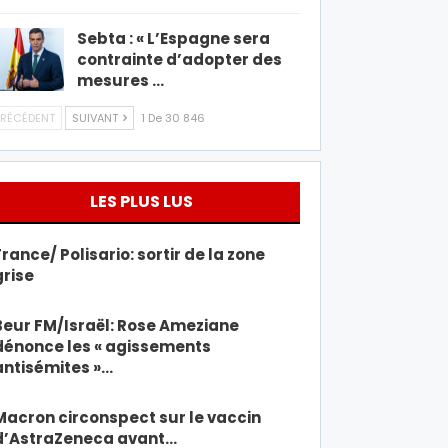
Sebta : « L’Espagne sera
contrainte d’adopter des
mesures …
RÉCÉDENT
SUIVANT
1 De 30 846
LES PLUS LUS
France/ Polisario: sortir de la zone
grise
Beur FM/Israël: Rose Ameziane
dénonce les « agissements
antisémites »…
Macron circonspect sur le vaccin
d’AstraZeneca avant…