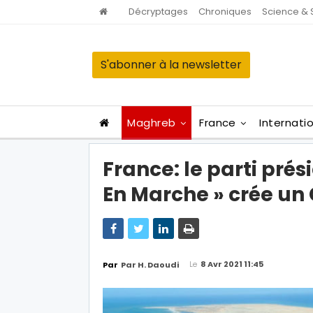
Décryptages
Chroniques
Science & 
S'abonner à la newsletter
Maghreb
France
Internati
France: le parti prés
En Marche » crée un
Le
8 Avr 2021 11:45
Par
Par H. Daoudi