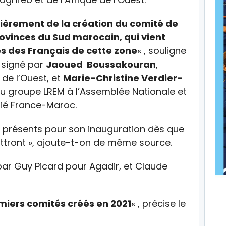
lièrement de la création du comité de
rovinces du Sud marocain, qui vient
s des Français de cette zone
« , souligne
 signé par
Jaoued Boussakouran
,
de l’Ouest, et
Marie-Christine Verdier-
du groupe LREM à l’Assemblée Nationale et
tié France-Maroc.
 présents pour son inauguration dès que
ettront », ajoute-t-on de même source.
par
Guy Picard pour Agadir, et
Claude
miers comités créés en 2021
« , précise le