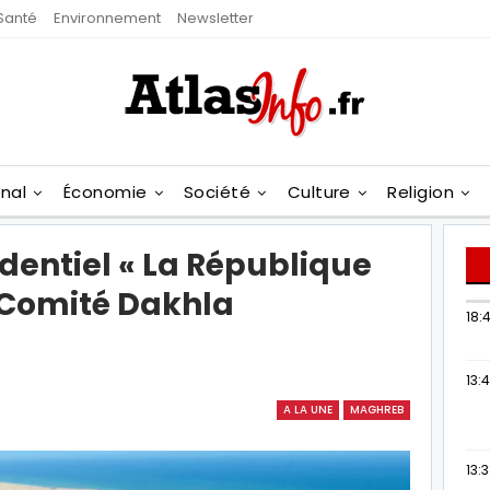
Santé
Environnement
Newsletter
onal
Économie
Société
Culture
Religion
identiel « La République
 Comité Dakhla
18:4
13:
A LA UNE
MAGHREB
13: