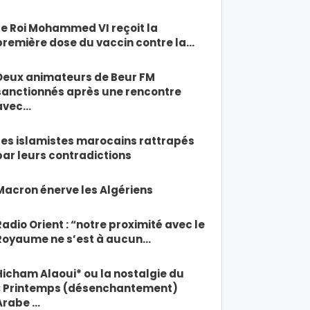
Le Roi Mohammed VI reçoit la
première dose du vaccin contre la…
Deux animateurs de Beur FM
sanctionnés après une rencontre
avec…
Les islamistes marocains rattrapés
par leurs contradictions
Macron énerve les Algériens
Radio Orient : “notre proximité avec le
Royaume ne s’est à aucun…
Hicham Alaoui* ou la nostalgie du
« Printemps (désenchantement)
Arabe …