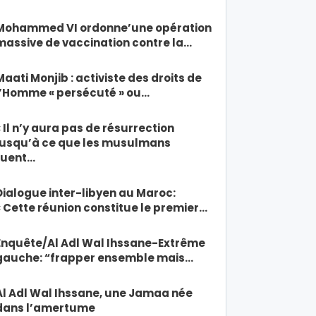
Mohammed VI ordonne’une opération
massive de vaccination contre la…
Maati Monjib : activiste des droits de
l’Homme « persécuté » ou…
« Il n’y aura pas de résurrection
jusqu’à ce que les musulmans
tuent…
Dialogue inter-libyen au Maroc:
« Cette réunion constitue le premier…
Enquête/Al Adl Wal Ihssane-Extrême
gauche: “frapper ensemble mais…
Al Adl Wal Ihssane, une Jamaa née
dans l’amertume