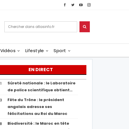
Vidéos
Lifestyle
Sport
EN DIRECT
Sûreté nationale : le Laboratoire
1
de police scientifique obtient…
Fête du Trône : le président
43
angolais adresse ses
félicitations au Roi du Maroc
Biodiversité : le Maroc en tête
38