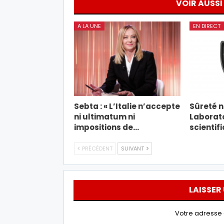
VOIR AUSSI
A LA UNE
EN DIRECT
Sebta : « L’Italie n’accepte
Sûreté na
ni ultimatum ni
Laborato
impositions de…
scientif
PRÉCÉDENT
SUIVANT
LAISSER
Votre adresse 