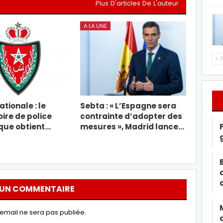
Plus D'articles De L'auteur
A LA UNE
P
tionale : le
Sebta : « L’Espagne sera
ire de police
contrainte d’adopter des
ique obtient…
mesures », Madrid lance…
 UN COMMENTAIRE
email ne sera pas publiée.