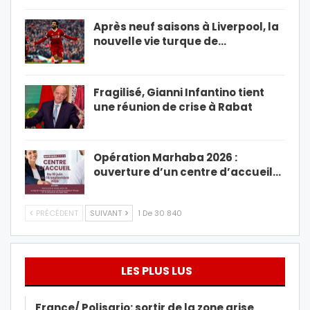
Après neuf saisons à Liverpool, la
nouvelle vie turque de…
Fragilisé, Gianni Infantino tient
une réunion de crise à Rabat
Opération Marhaba 2026 :
ouverture d’un centre d’accueil…
PRÉCÉDENT
SUIVANT
1 De 30 840
LES PLUS LUS
France/ Polisario: sortir de la zone grise