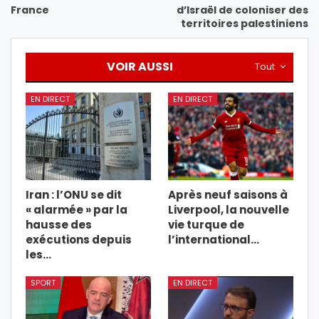
France
d’Israël de coloniser des
territoires palestiniens
VOIR AUSSI
Tout
EN DIRECT
EN DIRECT
Iran : l’ONU se dit
Après neuf saisons à
« alarmée » par la
Liverpool, la nouvelle
hausse des
vie turque de
exécutions depuis
l’international…
les…
SPORT
EN DIRECT