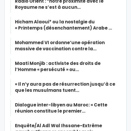
Radio Orient : “notre proximité avec le
Royaume ne s’est à aucun…
Hicham Alaoui* ou la nostalgie du
« Printemps (désenchantement) Arabe …
Mohammed VI ordonne’une opération
massive de vaccination contre la…
Maati Monjib : activiste des droits de
l’Homme « persécuté » ou…
« Il n’y aura pas de résurrection jusqu’à ce
que les musulmans tuent…
Dialogue inter-libyen au Maroc: « Cette
réunion constitue le premier…
Enquête/Al Adl Wal Ihssane-Extrême