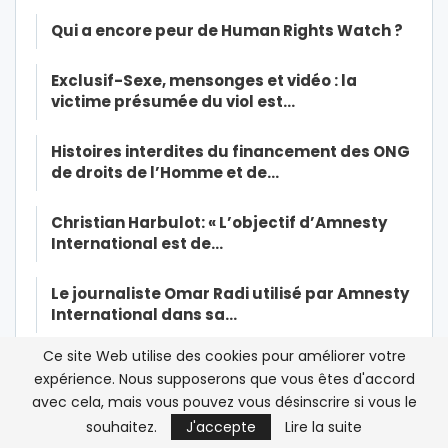
Qui a encore peur de Human Rights Watch ?
Exclusif-Sexe, mensonges et vidéo : la
victime présumée du viol est…
Histoires interdites du financement des ONG
de droits de l’Homme et de…
Christian Harbulot: « L’objectif d’Amnesty
International est de…
Le journaliste Omar Radi utilisé par Amnesty
International dans sa…
Ce site Web utilise des cookies pour améliorer votre
Covid-19 : pourquoi le Maroc a raison de ne
expérience. Nous supposerons que vous êtes d'accord
pas baisser la garde
avec cela, mais vous pouvez vous désinscrire si vous le
souhaitez.
J'accepte
Lire la suite
Soutien médical du Maroc en Afrique : de la