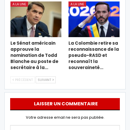
A LA UNE
A LA UNE
Le Sénat américain
La Colombie retire sa
approuve la
reconnaissance de la
nomination de Todd
pseudo-RASD et
Blanche au poste de
reconnaît la
secrétaire à la…
souveraineté…
PRÉCÉDENT
SUIVANT
LAISSER UN COMMENTAIRE
Votre adresse email ne sera pas publiée.