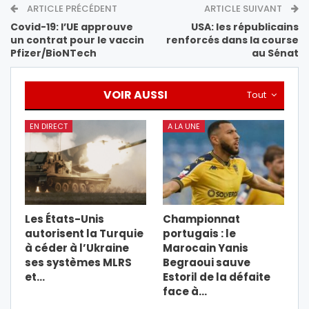
ARTICLE PRÉCÉDENT
ARTICLE SUIVANT
Covid-19: l’UE approuve
USA: les républicains
un contrat pour le vaccin
renforcés dans la course
Pfizer/BioNTech
au Sénat
VOIR AUSSI
Tout
EN DIRECT
A LA UNE
Les États-Unis
Championnat
autorisent la Turquie
portugais : le
à céder à l’Ukraine
Marocain Yanis
ses systèmes MLRS
Begraoui sauve
et…
Estoril de la défaite
face à…