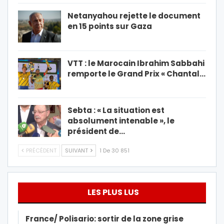
Netanyahou rejette le document
en 15 points sur Gaza
VTT : le Marocain Ibrahim Sabbahi
remporte le Grand Prix « Chantal…
Sebta : « La situation est
absolument intenable », le
président de…
PRÉCÉDENT
SUIVANT
1 De 30 851
LES PLUS LUS
France/ Polisario: sortir de la zone grise