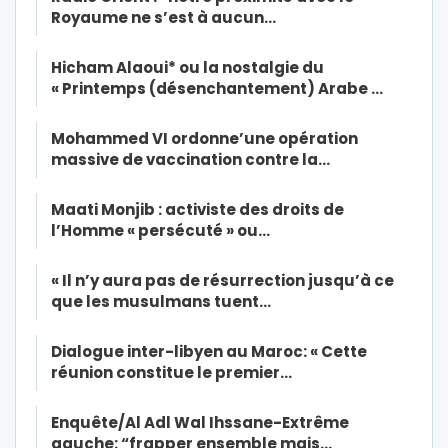
Royaume ne s’est à aucun…
Hicham Alaoui* ou la nostalgie du
« Printemps (désenchantement) Arabe …
Mohammed VI ordonne’une opération
massive de vaccination contre la…
Maati Monjib : activiste des droits de
l’Homme « persécuté » ou…
« Il n’y aura pas de résurrection jusqu’à ce
que les musulmans tuent…
Dialogue inter-libyen au Maroc: « Cette
réunion constitue le premier…
Enquête/Al Adl Wal Ihssane-Extrême
gauche: “frapper ensemble mais…