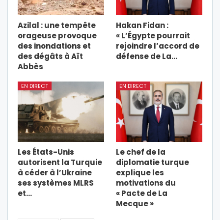
Azilal : une tempête
Hakan Fidan :
orageuse provoque
« L’Égypte pourrait
des inondations et
rejoindre l’accord de
des dégâts à Aït
défense de La…
Abbès
EN DIRECT
EN DIRECT
Les États-Unis
Le chef de la
autorisent la Turquie
diplomatie turque
à céder à l’Ukraine
explique les
ses systèmes MLRS
motivations du
et…
« Pacte de La
Mecque »