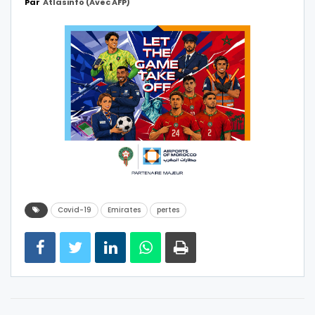
Par
Atlasinfo (avec AFP)
Covid-19
Emirates
pertes