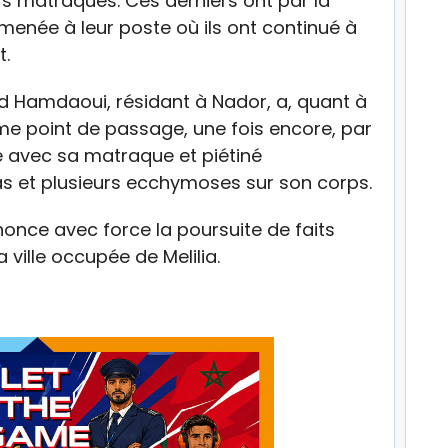
eurs matraques. Ces derniers ont par la
ramenée à leur poste où ils ont continué à
t.
d Hamdaoui, résidant à Nador, a, quant à
me point de passage, une fois encore, par
pé avec sa matraque et piétiné
s et plusieurs ecchymoses sur son corps.
once avec force la poursuite de faits
a ville occupée de Melilia.