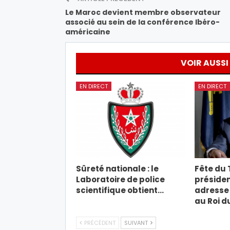
Le Maroc devient membre observateur
associé au sein de la conférence Ibéro-
américaine
VOIR AUSSI
EN DIRECT
EN DIRECT
Sûreté nationale : le
Fête du T
Laboratoire de police
présiden
scientifique obtient…
adresse 
au Roi d
PRÉCÉDENT
SUIVANT