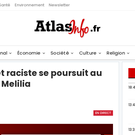
Santé
Environnement
Newsletter
onal
Économie
Société
Culture
Religion
 raciste se poursuit au
Melilia
18:4
13:
EN DIRECT
13: