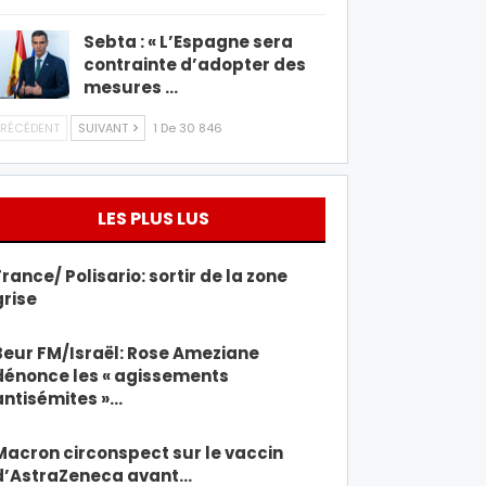
Sebta : « L’Espagne sera
contrainte d’adopter des
mesures …
RÉCÉDENT
SUIVANT
1 De 30 846
LES PLUS LUS
France/ Polisario: sortir de la zone
grise
Beur FM/Israël: Rose Ameziane
dénonce les « agissements
antisémites »…
Macron circonspect sur le vaccin
d’AstraZeneca avant…