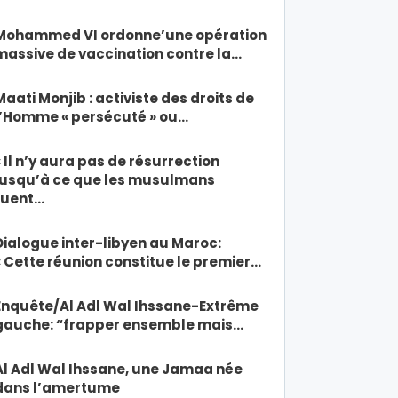
Mohammed VI ordonne’une opération
massive de vaccination contre la…
Maati Monjib : activiste des droits de
l’Homme « persécuté » ou…
« Il n’y aura pas de résurrection
jusqu’à ce que les musulmans
tuent…
Dialogue inter-libyen au Maroc:
« Cette réunion constitue le premier…
Enquête/Al Adl Wal Ihssane-Extrême
gauche: “frapper ensemble mais…
Al Adl Wal Ihssane, une Jamaa née
dans l’amertume