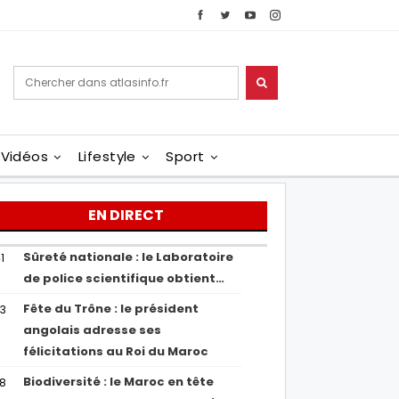
Vidéos
Lifestyle
Sport
EN DIRECT
Sûreté nationale : le Laboratoire
1
de police scientifique obtient…
Fête du Trône : le président
43
angolais adresse ses
félicitations au Roi du Maroc
Biodiversité : le Maroc en tête
38