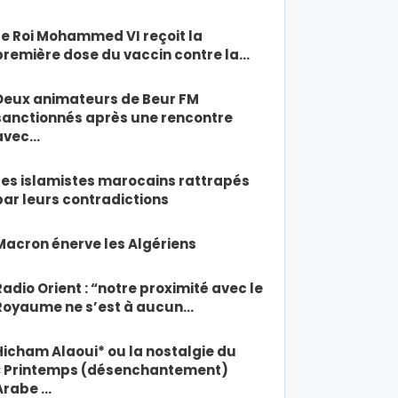
Le Roi Mohammed VI reçoit la
première dose du vaccin contre la…
Deux animateurs de Beur FM
sanctionnés après une rencontre
avec…
Les islamistes marocains rattrapés
par leurs contradictions
Macron énerve les Algériens
Radio Orient : “notre proximité avec le
Royaume ne s’est à aucun…
Hicham Alaoui* ou la nostalgie du
« Printemps (désenchantement)
Arabe …