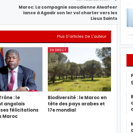
Maroc: La compagnie saoudienne Alwafeer
lance à Agadir son 1er vol charter vers les
Lieux Saints
P
Plus D'articles De L'auteur
EN DIRECT
rône : le
Biodiversité : le Maroc en
t angolais
tête des pays arabes et
ses félicitations
17e mondial
u Maroc