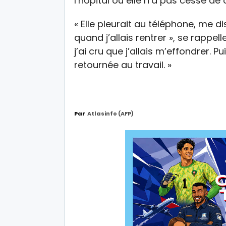
l’hôpital où elle n’a pas cessé de c
« Elle pleurait au téléphone, me 
quand j’allais rentrer », se rappel
j’ai cru que j’allais m’effondrer. Pu
retournée au travail. »
Par
Atlasinfo (AFP)