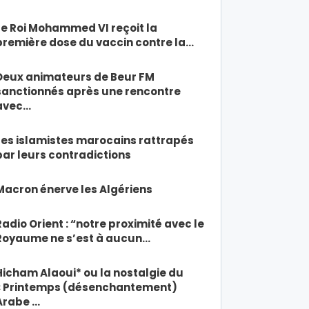
Le Roi Mohammed VI reçoit la
première dose du vaccin contre la…
Deux animateurs de Beur FM
sanctionnés après une rencontre
avec…
Les islamistes marocains rattrapés
par leurs contradictions
Macron énerve les Algériens
Radio Orient : “notre proximité avec le
Royaume ne s’est à aucun…
Hicham Alaoui* ou la nostalgie du
« Printemps (désenchantement)
Arabe …