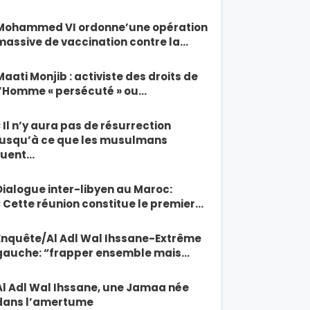
Mohammed VI ordonne’une opération
massive de vaccination contre la…
Maati Monjib : activiste des droits de
l’Homme « persécuté » ou…
« Il n’y aura pas de résurrection
jusqu’à ce que les musulmans
tuent…
Dialogue inter-libyen au Maroc:
« Cette réunion constitue le premier…
Enquête/Al Adl Wal Ihssane-Extrême
gauche: “frapper ensemble mais…
Al Adl Wal Ihssane, une Jamaa née
dans l’amertume