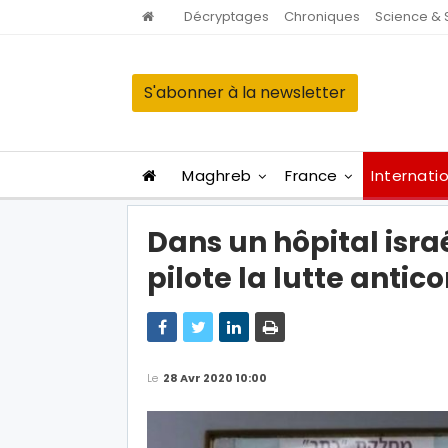
Décryptages
Chroniques
Science & 
S'abonner à la newsletter
Maghreb
France
Internati
Dans un hôpital isra
pilote la lutte antic
Le
28 Avr 2020 10:00