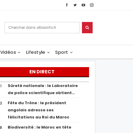
Vidéos
Lifestyle
Sport
EN DIRECT
Sûreté nationale : le Laboratoire
1
de police scientifique obtient…
Fête du Trône : le président
43
angolais adresse ses
félicitations au Roi du Maroc
Biodiversité : le Maroc en tête
38