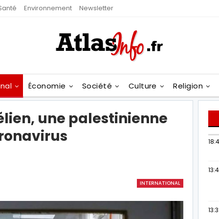
Santé
Environnement
Newsletter
onal
Économie
Société
Culture
Religion
élien, une palestinienne
oronavirus
18:4
13:
INTERNATIONAL
13: