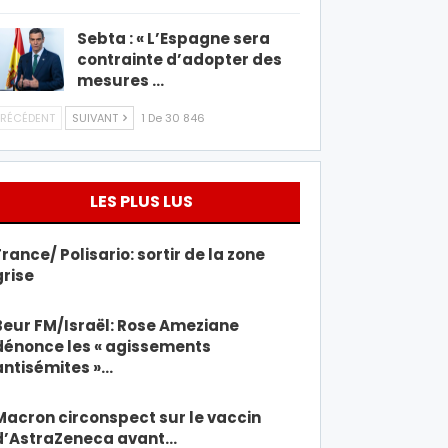
Sebta : « L’Espagne sera
contrainte d’adopter des
mesures …
RÉCÉDENT
SUIVANT
1 De 30 846
LES PLUS LUS
France/ Polisario: sortir de la zone
grise
Beur FM/Israël: Rose Ameziane
dénonce les « agissements
antisémites »…
Macron circonspect sur le vaccin
d’AstraZeneca avant…