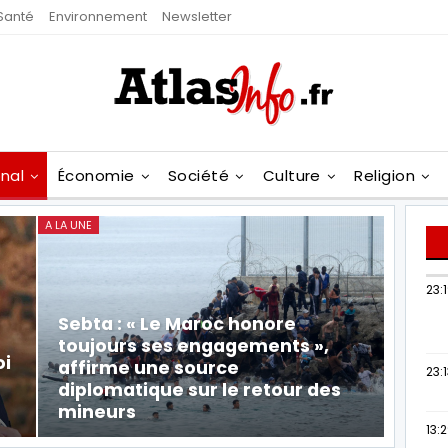
Santé
Environnement
Newsletter
onal
Économie
Société
Culture
Religion
A LA UNE
23:
Sebta : « Le Maroc honore
toujours ses engagements »,
oi
affirme une source
23:
diplomatique sur le retour des
mineurs
13: