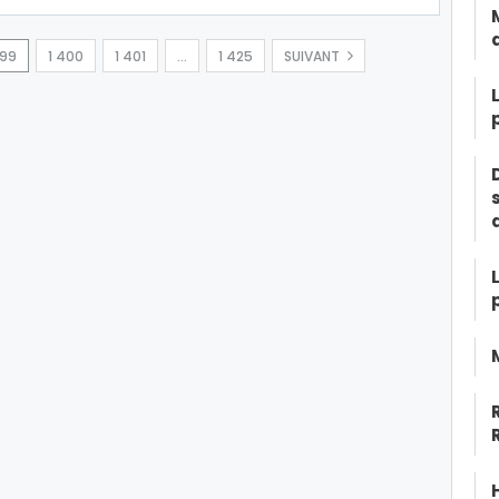
399
1 400
1 401
…
1 425
SUIVANT