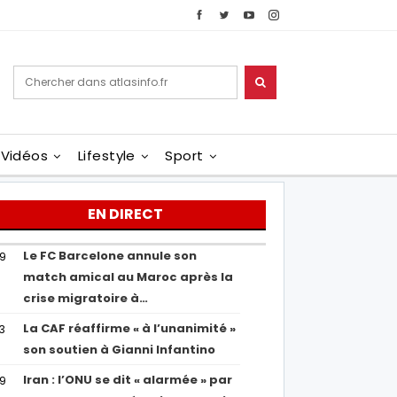
Vidéos
Lifestyle
Sport
EN DIRECT
Le FC Barcelone annule son
19
match amical au Maroc après la
crise migratoire à…
La CAF réaffirme « à l’unanimité »
13
son soutien à Gianni Infantino
Iran : l’ONU se dit « alarmée » par
29