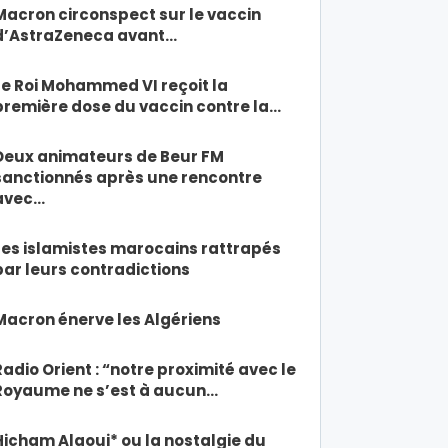
Macron circonspect sur le vaccin
d’AstraZeneca avant…
Le Roi Mohammed VI reçoit la
première dose du vaccin contre la…
Deux animateurs de Beur FM
sanctionnés après une rencontre
avec…
Les islamistes marocains rattrapés
par leurs contradictions
Macron énerve les Algériens
Radio Orient : “notre proximité avec le
Royaume ne s’est à aucun…
Hicham Alaoui* ou la nostalgie du