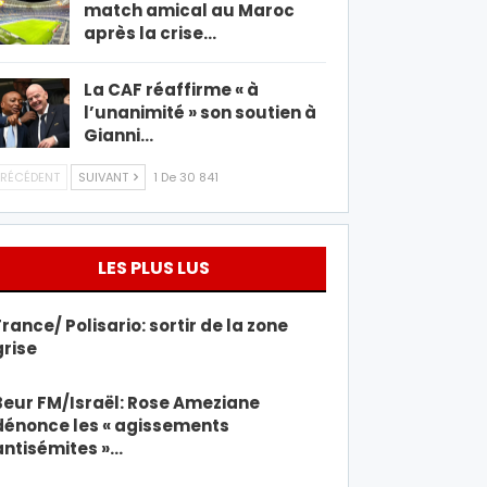
match amical au Maroc
après la crise…
La CAF réaffirme « à
l’unanimité » son soutien à
Gianni…
RÉCÉDENT
SUIVANT
1 De 30 841
LES PLUS LUS
France/ Polisario: sortir de la zone
grise
Beur FM/Israël: Rose Ameziane
dénonce les « agissements
antisémites »…