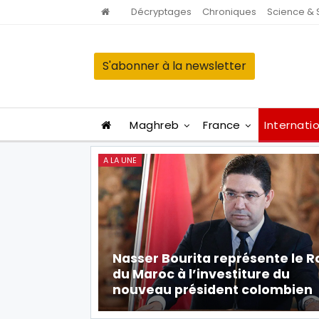
Décryptages
Chroniques
Science & 
S'abonner à la newsletter
Maghreb
France
Internati
A LA UNE
Nasser Bourita représente le R
du Maroc à l’investiture du
nouveau président colombien