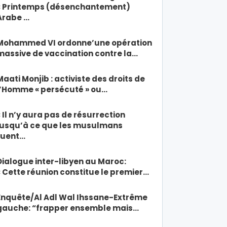
« Printemps (désenchantement)
Arabe …
Mohammed VI ordonne’une opération
massive de vaccination contre la…
Maati Monjib : activiste des droits de
l’Homme « persécuté » ou…
« Il n’y aura pas de résurrection
jusqu’à ce que les musulmans
tuent…
Dialogue inter-libyen au Maroc:
« Cette réunion constitue le premier…
Enquête/Al Adl Wal Ihssane-Extrême
gauche: “frapper ensemble mais…