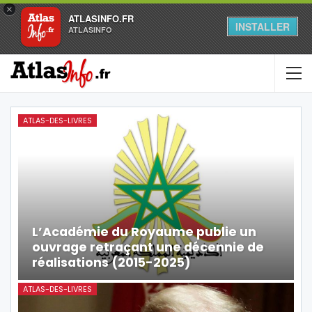
×
ATLASINFO.FR
INSTALLER
ATLASINFO
ATLAS-DES-LIVRES
L’Académie du Royaume publie un
ouvrage retraçant une décennie de
réalisations (2015-2025)
ATLAS-DES-LIVRES