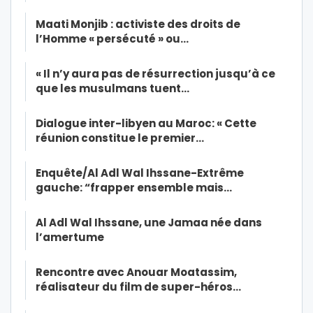
Maati Monjib : activiste des droits de
l’Homme « persécuté » ou…
« Il n’y aura pas de résurrection jusqu’à ce
que les musulmans tuent…
Dialogue inter-libyen au Maroc: « Cette
réunion constitue le premier…
Enquête/Al Adl Wal Ihssane-Extrême
gauche: “frapper ensemble mais…
Al Adl Wal Ihssane, une Jamaa née dans
l’amertume
Rencontre avec Anouar Moatassim,
réalisateur du film de super-héros…