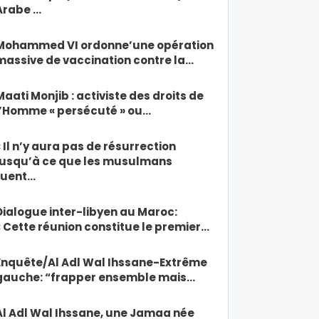
Arabe …
Mohammed VI ordonne’une opération
massive de vaccination contre la…
Maati Monjib : activiste des droits de
l’Homme « persécuté » ou…
« Il n’y aura pas de résurrection
jusqu’à ce que les musulmans
tuent…
Dialogue inter-libyen au Maroc:
« Cette réunion constitue le premier…
Enquête/Al Adl Wal Ihssane-Extrême
gauche: “frapper ensemble mais…
Al Adl Wal Ihssane, une Jamaa née