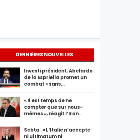
DERNIÈRES NOUVELLES
Investi président, Abelardo
de la Espriella promet un
combat « sans…
« Il est temps de ne
compter que sur nous-
mêmes », réagit l’Iran…
Sebta : « L’Italie n’accepte
ni ultimatum ni