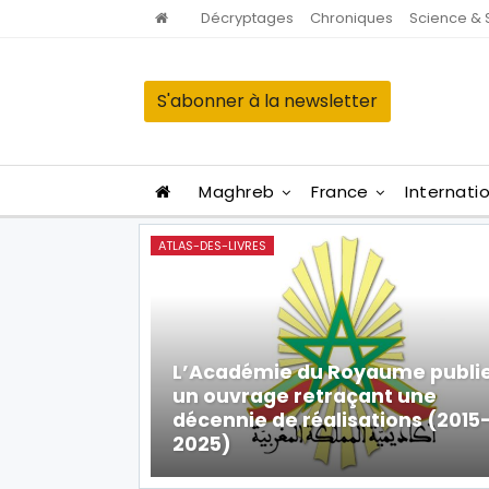
Décryptages
Chroniques
Science & 
S'abonner à la newsletter
Maghreb
France
Internati
ATLAS-DES-LIVRES
L’Académie du Royaume publi
un ouvrage retraçant une
décennie de réalisations (2015
2025)