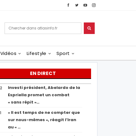
Vidéos
Lifestyle
Sport
EN DIRECT
Investi président, Abelardo de la
02
Espriella promet un combat
« sans répit »…
« Il est temps de ne compter que
1
sur nous-mêmes », réagit l’Iran
au « …