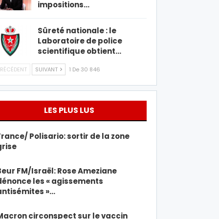
impositions…
Sûreté nationale : le
Laboratoire de police
scientifique obtient…
RÉCÉDENT
SUIVANT
1 De 30 846
LES PLUS LUS
France/ Polisario: sortir de la zone
grise
Beur FM/Israël: Rose Ameziane
dénonce les « agissements
antisémites »…
Macron circonspect sur le vaccin