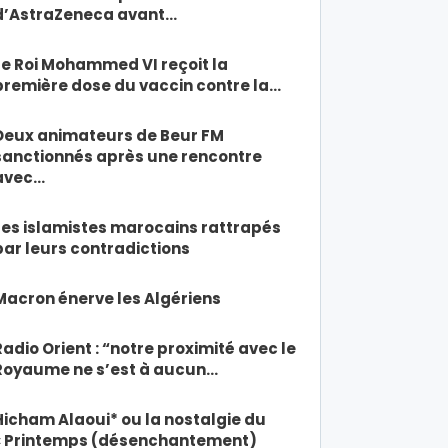
d’AstraZeneca avant…
Le Roi Mohammed VI reçoit la
première dose du vaccin contre la…
Deux animateurs de Beur FM
sanctionnés après une rencontre
avec…
Les islamistes marocains rattrapés
par leurs contradictions
Macron énerve les Algériens
Radio Orient : “notre proximité avec le
Royaume ne s’est à aucun…
Hicham Alaoui* ou la nostalgie du
« Printemps (désenchantement)