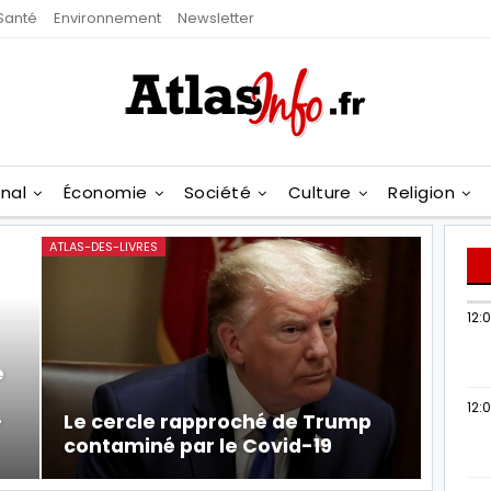
Santé
Environnement
Newsletter
onal
Économie
Société
Culture
Religion
ATLAS-DES-LIVRES
12:
e
12:0
-
Le cercle rapproché de Trump
contaminé par le Covid-19