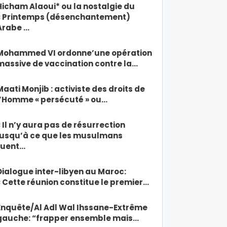
Hicham Alaoui* ou la nostalgie du
« Printemps (désenchantement)
Arabe …
Mohammed VI ordonne’une opération
massive de vaccination contre la…
Maati Monjib : activiste des droits de
l’Homme « persécuté » ou…
« Il n’y aura pas de résurrection
jusqu’à ce que les musulmans
tuent…
Dialogue inter-libyen au Maroc:
« Cette réunion constitue le premier…
Enquête/Al Adl Wal Ihssane-Extrême
gauche: “frapper ensemble mais…