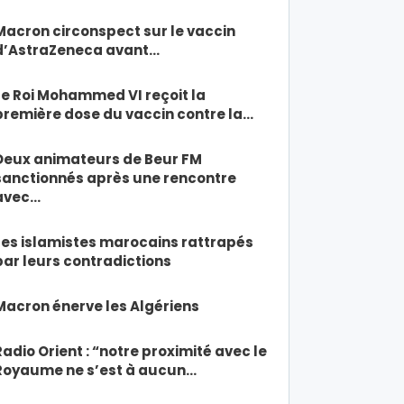
Macron circonspect sur le vaccin
d’AstraZeneca avant…
Le Roi Mohammed VI reçoit la
première dose du vaccin contre la…
Deux animateurs de Beur FM
sanctionnés après une rencontre
avec…
Les islamistes marocains rattrapés
par leurs contradictions
Macron énerve les Algériens
Radio Orient : “notre proximité avec le
Royaume ne s’est à aucun…