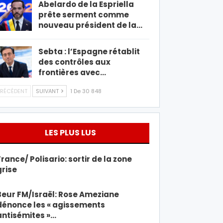
Abelardo de la Espriella
prête serment comme
nouveau président de la…
Sebta : l’Espagne rétablit
des contrôles aux
frontières avec…
RÉCÉDENT
SUIVANT
1 De 30 848
LES PLUS LUS
France/ Polisario: sortir de la zone
grise
Beur FM/Israël: Rose Ameziane
dénonce les « agissements
antisémites »…