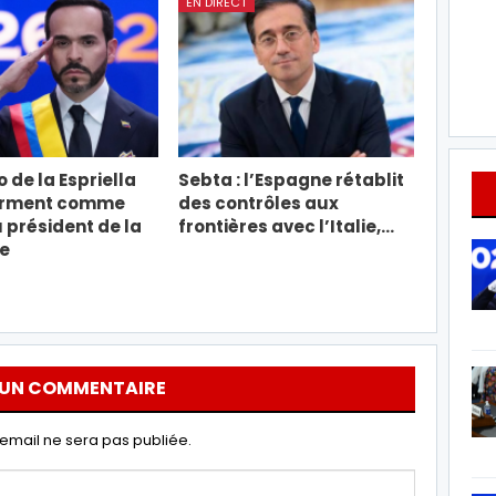
EN DIRECT
 de la Espriella
Sebta : l’Espagne rétablit
erment comme
des contrôles aux
président de la
frontières avec l’Italie,…
e
 UN COMMENTAIRE
email ne sera pas publiée.