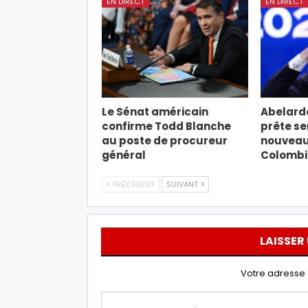
EN DIRECT
EN DIRECT
Le Sénat américain
Abelardo
confirme Todd Blanche
prête s
au poste de procureur
nouveau 
général
Colombi
PRÉCÉDENT
SUIVANT
LAISSER
Votre adresse 