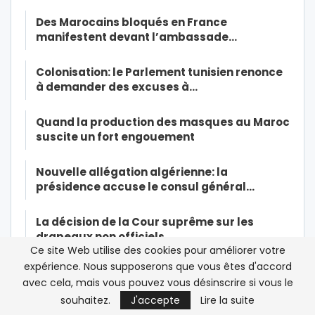
Des Marocains bloqués en France
manifestent devant l’ambassade…
Colonisation: le Parlement tunisien renonce
à demander des excuses à…
Quand la production des masques au Maroc
suscite un fort engouement
Nouvelle allégation algérienne: la
présidence accuse le consul général…
La décision de la Cour suprême sur les
drapeaux non officiels…
Ce site Web utilise des cookies pour améliorer votre
expérience. Nous supposerons que vous êtes d'accord
Le président algérien Tebboune s’offre une
avec cela, mais vous pouvez vous désinscrire si vous le
légitimité sur le dos…
souhaitez.
J'accepte
Lire la suite