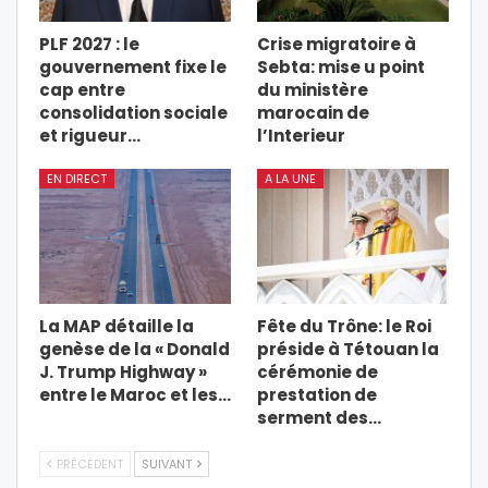
PLF 2027 : le
Crise migratoire à
gouvernement fixe le
Sebta: mise u point
cap entre
du ministère
consolidation sociale
marocain de
et rigueur…
l’Interieur
EN DIRECT
A LA UNE
La MAP détaille la
Fête du Trône: le Roi
genèse de la « Donald
préside à Tétouan la
J. Trump Highway »
cérémonie de
entre le Maroc et les…
prestation de
serment des…
PRÉCÉDENT
SUIVANT