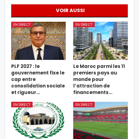
VOIR AUSSI
EN DIRECT
EN DIRECT
PLF 2027 : le
Le Maroc parmi les 11
gouvernement fixe le
premiers pays au
cap entre
monde pour
consolidation sociale
l’attraction de
et rigueur…
financements…
EN DIRECT
EN DIRECT