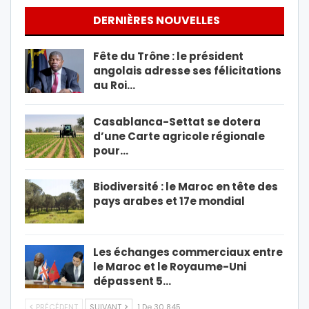
DERNIÈRES NOUVELLES
Fête du Trône : le président
angolais adresse ses félicitations
au Roi…
Casablanca-Settat se dotera
d’une Carte agricole régionale
pour…
Biodiversité : le Maroc en tête des
pays arabes et 17e mondial
Les échanges commerciaux entre
le Maroc et le Royaume-Uni
dépassent 5…
PRÉCÉDENT
SUIVANT
1 De 30 845