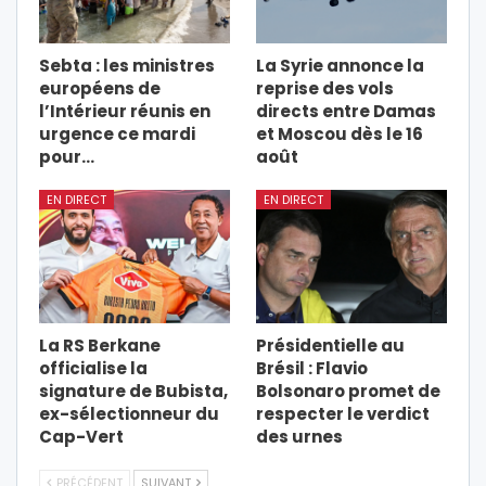
Sebta : les ministres
La Syrie annonce la
européens de
reprise des vols
l’Intérieur réunis en
directs entre Damas
urgence ce mardi
et Moscou dès le 16
pour…
août
EN DIRECT
EN DIRECT
La RS Berkane
Présidentielle au
officialise la
Brésil : Flavio
signature de Bubista,
Bolsonaro promet de
ex-sélectionneur du
respecter le verdict
Cap-Vert
des urnes
PRÉCÉDENT
SUIVANT