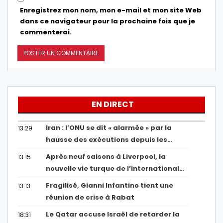
Enregistrez mon nom, mon e-mail et mon site Web
dans ce navigateur pour la prochaine fois que je
commenterai.
EN DIRECT
Iran : l’ONU se dit « alarmée » par la
13:29
hausse des exécutions depuis les…
Après neuf saisons à Liverpool, la
13:15
nouvelle vie turque de l’international…
Fragilisé, Gianni Infantino tient une
13:13
réunion de crise à Rabat
Le Qatar accuse Israël de retarder la
18:31