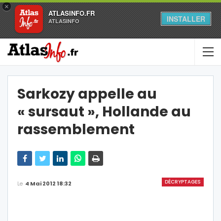
×
ATLASINFO.FR
INSTALLER
ATLASINFO
Sarkozy appelle au
« sursaut », Hollande au
rassemblement
DÉCRYPTAGES
Le
4 Mai 2012 18:32