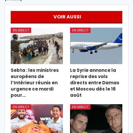
VOIR AUSSI
EN DIRECT
EN DIRECT
Sebta : les ministres
La Syrie annonce la
européens de
reprise des vols
l’Intérieur réunis en
directs entre Damas
urgence ce mardi
et Moscou dès le 16
pour…
août
EN DIRECT
EN DIRECT