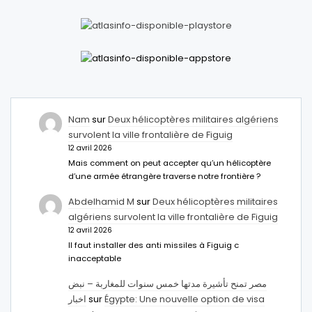
Nam
sur
Deux hélicoptères militaires algériens
survolent la ville frontalière de Figuig
12 avril 2026
Mais comment on peut accepter qu’un hélicoptère
d’une armée étrangère traverse notre frontière ?
Abdelhamid M
sur
Deux hélicoptères militaires
algériens survolent la ville frontalière de Figuig
12 avril 2026
Il faut installer des anti missiles à Figuig c
inacceptable
مصر تمنح تأشيرة مدتها خمس سنوات للمغاربة – نبض
اخبار
sur
Égypte: Une nouvelle option de visa