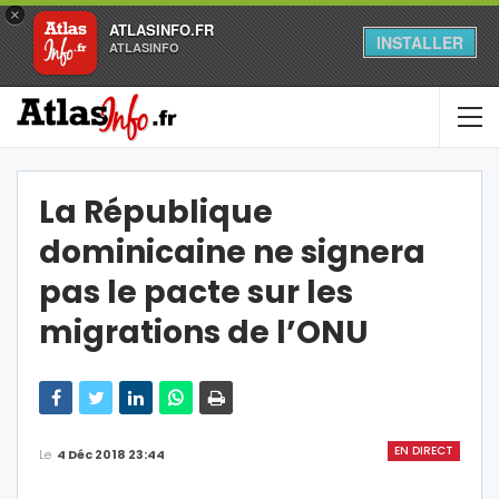
×
ATLASINFO.FR
INSTALLER
ATLASINFO
La République
dominicaine ne signera
pas le pacte sur les
migrations de l’ONU
EN DIRECT
Le
4 Déc 2018 23:44