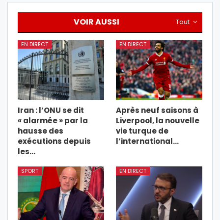
VOIR AUSSI
Tout
EN DIRECT
EN DIRECT
Iran : l’ONU se dit
Après neuf saisons à
« alarmée » par la
Liverpool, la nouvelle
hausse des
vie turque de
exécutions depuis
l’international…
les…
SPORT
EN DIRECT