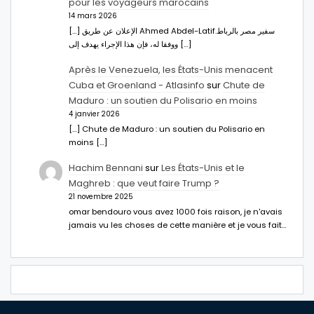
pour les voyageurs marocains
14 mars 2026
[…] الإعلان عن طريق Ahmed Abdel-Latifسفير مصر بالرباط.
ووفقا له، فإن هذا الإجراء يهدف إلى […]
Après le Venezuela, les États-Unis menacent
Cuba et Groenland - Atlasinfo
sur
Chute de
Maduro : un soutien du Polisario en moins
4 janvier 2026
[…] Chute de Maduro : un soutien du Polisario en
moins […]
Hachim Bennani
sur
Les États-Unis et le
Maghreb : que veut faire Trump ?
21 novembre 2025
omar bendouro vous avez 1000 fois raison, je n'avais
jamais vu les choses de cette manière et je vous fait…