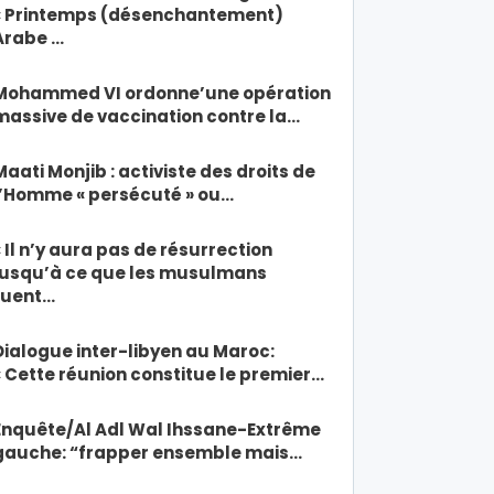
« Printemps (désenchantement)
Arabe …
Mohammed VI ordonne’une opération
massive de vaccination contre la…
Maati Monjib : activiste des droits de
l’Homme « persécuté » ou…
« Il n’y aura pas de résurrection
jusqu’à ce que les musulmans
tuent…
Dialogue inter-libyen au Maroc:
« Cette réunion constitue le premier…
Enquête/Al Adl Wal Ihssane-Extrême
gauche: “frapper ensemble mais…