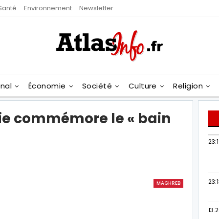
Santé
Environnement
Newsletter
onal
Économie
Société
Culture
Religion
érie commémore le « bain
23:
23:
MAGHREB
13: