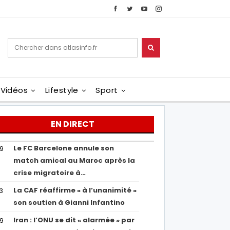
Vidéos
Lifestyle
Sport
EN DIRECT
Le FC Barcelone annule son
19
match amical au Maroc après la
crise migratoire à…
La CAF réaffirme « à l’unanimité »
13
son soutien à Gianni Infantino
Iran : l’ONU se dit « alarmée » par
29