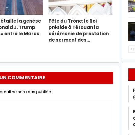
étaille la genèse
Fête du Trône: le Roi
Donald J. Trump
préside à Tétouan la
» entre le Maroc
cérémonie de prestation
de serment des…
P
 UN COMMENTAIRE
email ne sera pas publiée.