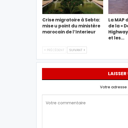
Crise migratoire à Sebta:
La MAP d
mise u point du ministère
de la « 
marocain de l’Interieur
Highway 
et les…
PRÉCÉDENT
SUIVANT
LAISSER
Votre adresse 