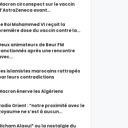
Macron circonspect sur le vaccin
d’AstraZeneca avant…
Le Roi Mohammed VI reçoit la
première dose du vaccin contre la…
Deux animateurs de Beur FM
sanctionnés après une rencontre
avec…
Les islamistes marocains rattrapés
par leurs contradictions
Macron énerve les Algériens
Radio Orient : “notre proximité avec le
Royaume ne s’est à aucun…
Hicham Alaoui* ou la nostalgie du