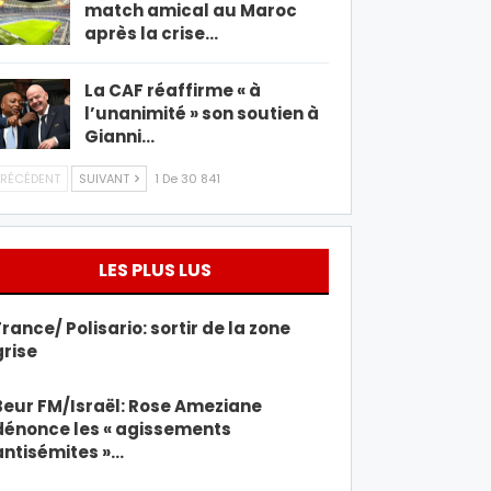
match amical au Maroc
après la crise…
La CAF réaffirme « à
l’unanimité » son soutien à
Gianni…
RÉCÉDENT
SUIVANT
1 De 30 841
LES PLUS LUS
France/ Polisario: sortir de la zone
grise
Beur FM/Israël: Rose Ameziane
dénonce les « agissements
antisémites »…