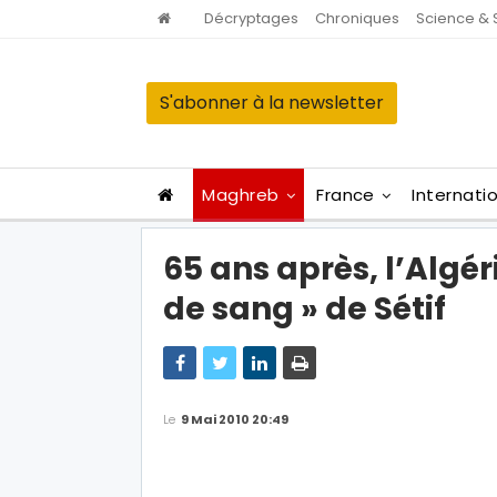
Décryptages
Chroniques
Science & 
S'abonner à la newsletter
Maghreb
France
Internati
65 ans après, l’Alg
de sang » de Sétif
Le
9 Mai 2010 20:49