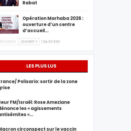
Rabat
Opération Marhaba 2026 :
ouverture d’un centre
d’accueil…
RÉCÉDENT
SUIVANT
1 De 30 840
LES PLUS LUS
France/ Polisario: sortir de la zone
grise
Beur FM/Israël: Rose Ameziane
dénonce les « agissements
antisémites »…
Macron circonspect sur le vaccin