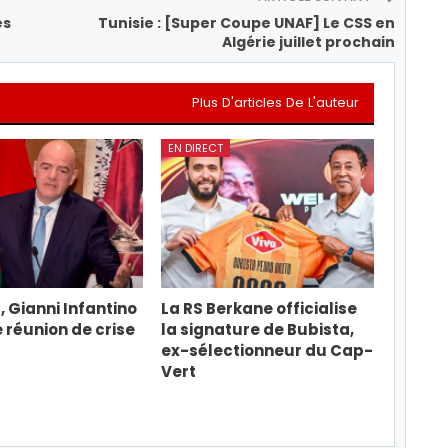
es
Tunisie : [Super Coupe UNAF] Le CSS en
Algérie juillet prochain
Plus D'articles De L'auteur
EN DIRECT
, Gianni Infantino
La RS Berkane officialise
e réunion de crise
la signature de Bubista,
ex-sélectionneur du Cap-
Vert