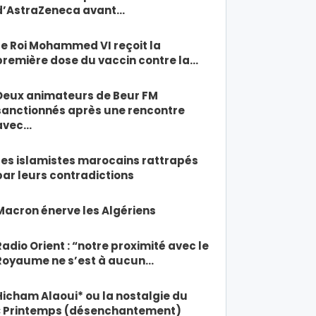
d’AstraZeneca avant…
Le Roi Mohammed VI reçoit la
première dose du vaccin contre la…
Deux animateurs de Beur FM
sanctionnés après une rencontre
avec…
Les islamistes marocains rattrapés
par leurs contradictions
Macron énerve les Algériens
Radio Orient : “notre proximité avec le
Royaume ne s’est à aucun…
Hicham Alaoui* ou la nostalgie du
« Printemps (désenchantement)