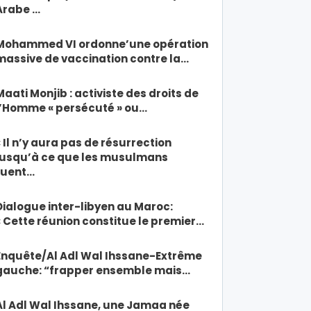
Arabe …
Mohammed VI ordonne’une opération
massive de vaccination contre la…
Maati Monjib : activiste des droits de
l’Homme « persécuté » ou…
« Il n’y aura pas de résurrection
jusqu’à ce que les musulmans
tuent…
Dialogue inter-libyen au Maroc:
« Cette réunion constitue le premier…
Enquête/Al Adl Wal Ihssane-Extrême
gauche: “frapper ensemble mais…
Al Adl Wal Ihssane, une Jamaa née