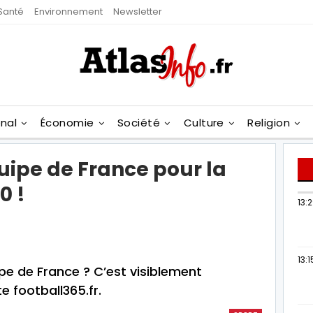
Santé
Environnement
Newsletter
onal
Économie
Société
Culture
Religion
uipe de France pour la
0 !
13:
13:1
pe de France ? C’est visiblement
e football365.fr.