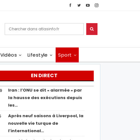
Vidéos
Lifestyle
Sport
EN DIRECT
Iran : l’ONU se dit « alarmée » par
29
la hausse des exécutions depuis
les…
Après neuf saisons à Liverpool, la
5
nouvelle vie turque de
l’international…