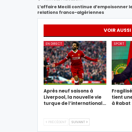
L’affaire Mecili continue d’empoisonner l
relations franco-algériennes
VOIR AUSSI
EN DIRECT
SPORT
Après neuf saisons à
Fragilisé
Liverpool, la nouvelle vie
tient un
turque de l’international…
à Rabat
PRÉCÉDENT
SUIVANT