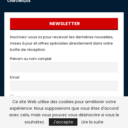
CHRONIQUE
NEWSLETTER
Inscrivez-vous ici pour recevoir les dernières nouvelles,
mises à jour et offres spéciales directement dans votre
boîte de réception.
Prénom ou nom complet
Email
AtlasInfo
Ce site Web utilise des cookies pour améliorer votre
En continuant, vous acceptez la politique de confidentialité
expérience. Nous supposerons que vous êtes d'accord
avec cela, mais vous pouvez vous désinscrire si vous le
souhaitez.
J'accepte
Lire la suite