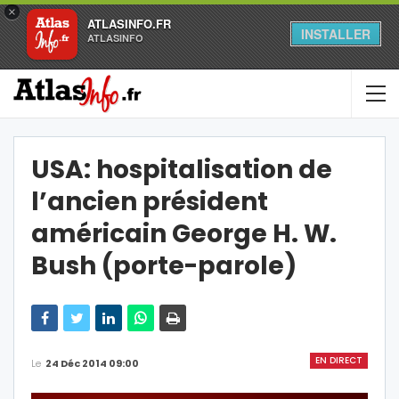
×
ATLASINFO.FR
INSTALLER
ATLASINFO
USA: hospitalisation de
l’ancien président
américain George H. W.
Bush (porte-parole)
EN DIRECT
Le
24 Déc 2014 09:00