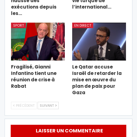
hausse des
vie turque de
exécutions depuis
l’international…
les…
SPORT
EN DIRECT
Fragilisé, Gianni
Le Qatar accuse
Infantino tient une
Israël de retarder la
réunion de crise à
mise en œuvre du
Rabat
plan de paix pour
Gaza
PRÉCÉDENT
SUIVANT
LAISSER UN COMMENTAIRE