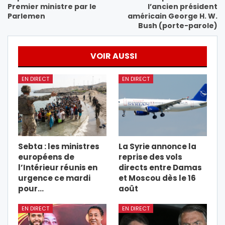
Premier ministre par le
l’ancien président
Parlemen
américain George H. W.
Bush (porte-parole)
VOIR AUSSI
EN DIRECT
EN DIRECT
Sebta : les ministres
La Syrie annonce la
européens de
reprise des vols
l’Intérieur réunis en
directs entre Damas
urgence ce mardi
et Moscou dès le 16
pour…
août
EN DIRECT
EN DIRECT