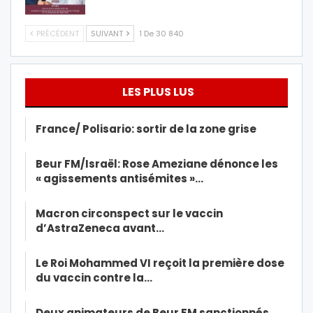
PRÉCÉDENT
SUIVANT
1 De 30 840
LES PLUS LUS
France/ Polisario: sortir de la zone grise
Beur FM/Israël: Rose Ameziane dénonce les
« agissements antisémites »…
Macron circonspect sur le vaccin
d’AstraZeneca avant…
Le Roi Mohammed VI reçoit la première dose
du vaccin contre la…
Deux animateurs de Beur FM sanctionnés