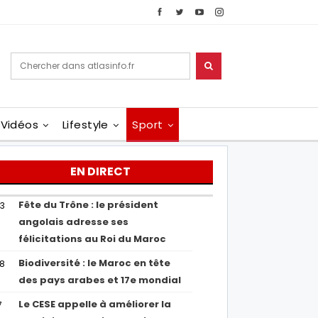
Vidéos
Lifestyle
Sport
EN DIRECT
Fête du Trône : le président
43
angolais adresse ses
félicitations au Roi du Maroc
Biodiversité : le Maroc en tête
38
des pays arabes et 17e mondial
Le CESE appelle à améliorer la
7