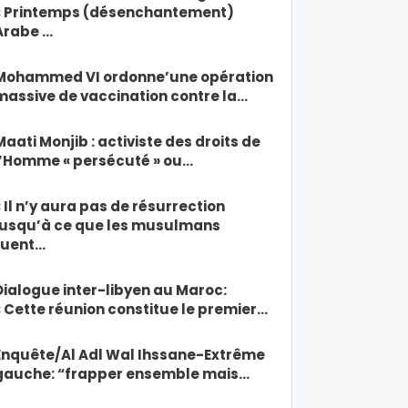
« Printemps (désenchantement)
Arabe …
Mohammed VI ordonne’une opération
massive de vaccination contre la…
Maati Monjib : activiste des droits de
l’Homme « persécuté » ou…
« Il n’y aura pas de résurrection
jusqu’à ce que les musulmans
tuent…
Dialogue inter-libyen au Maroc:
« Cette réunion constitue le premier…
Enquête/Al Adl Wal Ihssane-Extrême
gauche: “frapper ensemble mais…