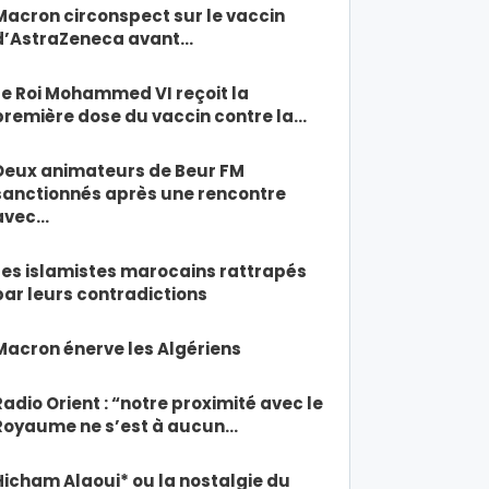
Macron circonspect sur le vaccin
d’AstraZeneca avant…
Le Roi Mohammed VI reçoit la
première dose du vaccin contre la…
Deux animateurs de Beur FM
sanctionnés après une rencontre
avec…
Les islamistes marocains rattrapés
par leurs contradictions
Macron énerve les Algériens
Radio Orient : “notre proximité avec le
Royaume ne s’est à aucun…
Hicham Alaoui* ou la nostalgie du