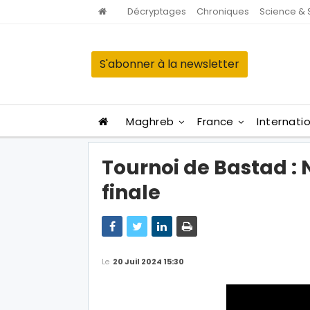
Décryptages
Chroniques
Science & 
S'abonner à la newsletter
Maghreb
France
Internati
Tournoi de Bastad : 
finale
Le
20 Juil 2024 15:30