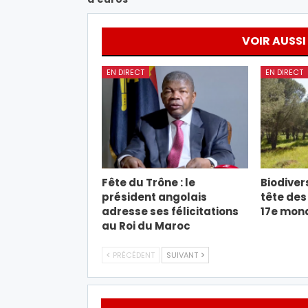
VOIR AUSSI
EN DIRECT
EN DIRECT
Fête du Trône : le
Biodivers
président angolais
tête des
adresse ses félicitations
17e mond
au Roi du Maroc
PRÉCÉDENT
SUIVANT