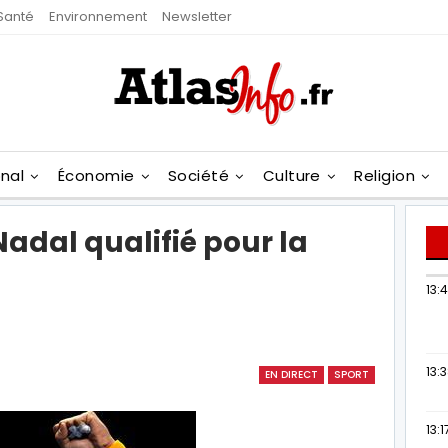
Santé
Environnement
Newsletter
onal
Économie
Société
Culture
Religion
Nadal qualifié pour la
13:
13:
EN DIRECT
SPORT
13:1