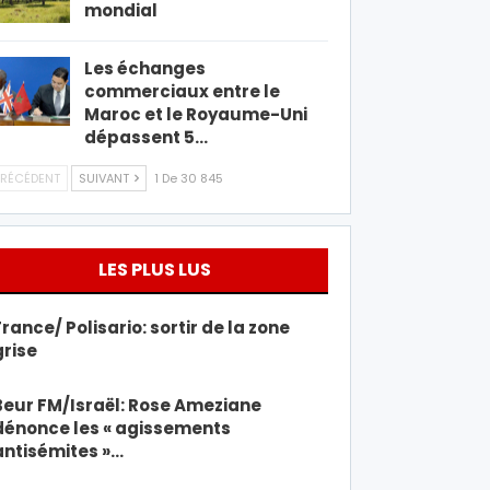
mondial
Les échanges
commerciaux entre le
Maroc et le Royaume-Uni
dépassent 5…
RÉCÉDENT
SUIVANT
1 De 30 845
LES PLUS LUS
France/ Polisario: sortir de la zone
grise
Beur FM/Israël: Rose Ameziane
dénonce les « agissements
antisémites »…