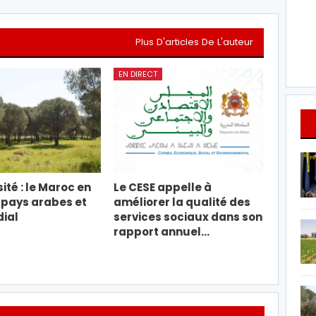
Plus D'articles De L'auteur
EN DIRECT
ité : le Maroc en
Le CESE appelle à
 pays arabes et
améliorer la qualité des
ial
services sociaux dans son
rapport annuel…