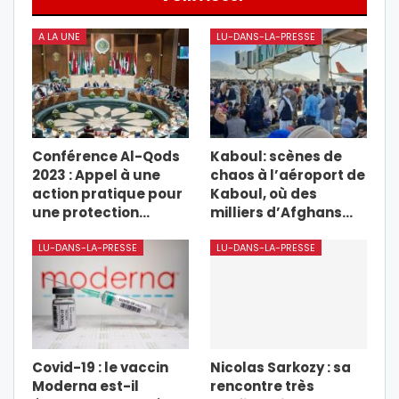
A LA UNE
LU-DANS-LA-PRESSE
Conférence Al-Qods
Kaboul: scènes de
2023 : Appel à une
chaos à l’aéroport de
action pratique pour
Kaboul, où des
une protection…
milliers d’Afghans…
LU-DANS-LA-PRESSE
LU-DANS-LA-PRESSE
Covid-19 : le vaccin
Nicolas Sarkozy : sa
Moderna est-il
rencontre très