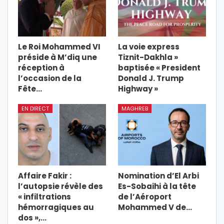
Le Roi Mohammed VI
La voie express
préside à M’diq une
Tiznit-Dakhla »
réception à
baptisée « President
l’occasion de la
Donald J. Trump
Fête…
Highway »
EN DIRECT
MAGHREB
Affaire Fakir :
Nomination d’El Arbi
l’autopsie révèle des
Es-Sobaihi à la tête
« infiltrations
de l’Aéroport
hémorragiques au
Mohammed V de…
dos »,…