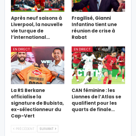
Après neuf saisons à
Fragilisé, Gianni
Liverpool, la nouvelle
Infantino tient une
vie turque de
réunion de crise à
l’international…
Rabat
EN DIRECT
EN DIRECT
La RS Berkane
CAN féminine : les
officialise la
Lionnes de l’Atlas se
signature de Bubista,
qualifient pour les
ex-sélectionneur du
quarts de finale…
Cap-Vert
PRÉCÉDENT
SUIVANT