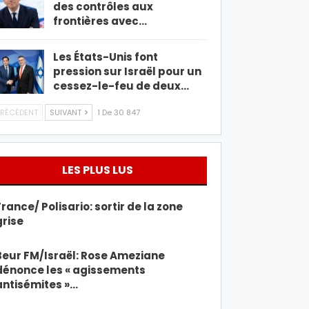
des contrôles aux
frontières avec…
Les États-Unis font
pression sur Israël pour un
cessez-le-feu de deux…
RÉCÉDENT
SUIVANT
1 De 30 847
LES PLUS LUS
France/ Polisario: sortir de la zone
grise
Beur FM/Israël: Rose Ameziane
dénonce les « agissements
antisémites »…