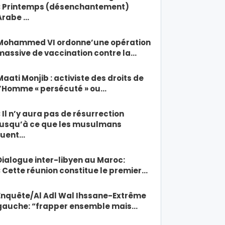
« Printemps (désenchantement)
Arabe …
Mohammed VI ordonne’une opération
massive de vaccination contre la…
Maati Monjib : activiste des droits de
l’Homme « persécuté » ou…
« Il n’y aura pas de résurrection
jusqu’à ce que les musulmans
tuent…
Dialogue inter-libyen au Maroc:
« Cette réunion constitue le premier…
Enquête/Al Adl Wal Ihssane-Extrême
gauche: “frapper ensemble mais…