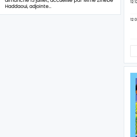
dimanche 13 juillet, accueillie par Mme Zinèbe
12:1
Haddaoui, adjointe…
12: