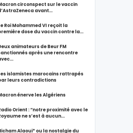
Macron circonspect sur le vaccin
d’AstraZeneca avant…
Le Roi Mohammed VI reçoit la
première dose du vaccin contre la…
Deux animateurs de Beur FM
sanctionnés après une rencontre
avec…
Les islamistes marocains rattrapés
par leurs contradictions
Macron énerve les Algériens
Radio Orient : “notre proximité avec le
Royaume ne s’est à aucun…
Hicham Alaoui* ou la nostalgie du