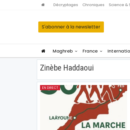
Décryptages
Chroniques
Science & 
S'abonner à la newsletter
Maghreb
France
Internati
Zinèbe Haddaoui
EN DIRECT