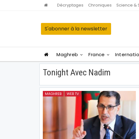
Décryptages
Chroniques
Science & 
S'abonner à la newsletter
Maghreb
France
Internati
Tonight Avec Nadim
MAGHREB
WEB TV