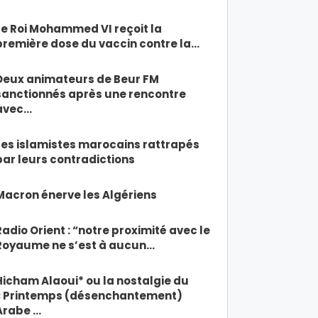
Le Roi Mohammed VI reçoit la
première dose du vaccin contre la…
Deux animateurs de Beur FM
sanctionnés après une rencontre
avec…
Les islamistes marocains rattrapés
par leurs contradictions
Macron énerve les Algériens
Radio Orient : “notre proximité avec le
Royaume ne s’est à aucun…
Hicham Alaoui* ou la nostalgie du
« Printemps (désenchantement)
Arabe …