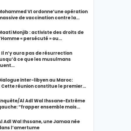
Mohammed VI ordonne’une opération
massive de vaccination contre la…
Maati Monjib : activiste des droits de
l’Homme « persécuté » ou…
« Il n’y aura pas de résurrection
jusqu’à ce que les musulmans
tuent…
Dialogue inter-libyen au Maroc:
« Cette réunion constitue le premier…
Enquête/Al Adl Wal Ihssane-Extrême
gauche: “frapper ensemble mais…
Al Adl Wal Ihssane, une Jamaa née
dans l’amertume