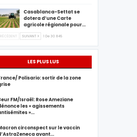
Casablanca-Settat se
dotera d’une Carte
agricole régionale pour…
RÉCÉDENT
SUIVANT
1 De 30 845
LES PLUS LUS
France/ Polisario: sortir de la zone
grise
Beur FM/Israël: Rose Ameziane
dénonce les « agissements
antisémites »…
Macron circonspect sur le vaccin
d’AstraZeneca avant…