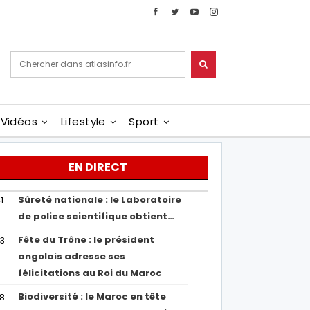
Vidéos
Lifestyle
Sport
EN DIRECT
Sûreté nationale : le Laboratoire
1
de police scientifique obtient…
Fête du Trône : le président
43
angolais adresse ses
félicitations au Roi du Maroc
Biodiversité : le Maroc en tête
38