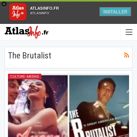
×
ATLASINFO.FR
INSTALLER
ATLASINFO
The Brutalist
CULTURE-MEDIAS