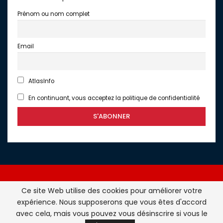
Prénom ou nom complet
Email
AtlasInfo
En continuant, vous acceptez la politique de confidentialité
Ce site Web utilise des cookies pour améliorer votre
expérience. Nous supposerons que vous êtes d'accord
Atlasinfo.fr : l'essentiel de l'actualité de la France et du
avec cela, mais vous pouvez vous désinscrire si vous le
Maghreb © Tous Droits Réservés - Atlasinfo- 2026