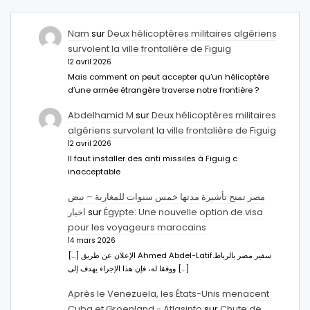
Nam
sur
Deux hélicoptères militaires algériens
survolent la ville frontalière de Figuig
12 avril 2026
Mais comment on peut accepter qu’un hélicoptère
d’une armée étrangère traverse notre frontière ?
Abdelhamid M
sur
Deux hélicoptères militaires
algériens survolent la ville frontalière de Figuig
12 avril 2026
Il faut installer des anti missiles à Figuig c
inacceptable
مصر تمنح تأشيرة مدتها خمس سنوات للمغاربة – نبض
اخبار
sur
Égypte: Une nouvelle option de visa
pour les voyageurs marocains
14 mars 2026
[…] الإعلان عن طريق Ahmed Abdel-Latifسفير مصر بالرباط.
ووفقا له، فإن هذا الإجراء يهدف إلى […]
Après le Venezuela, les États-Unis menacent
Cuba et Groenland - Atlasinfo
sur
Chute de