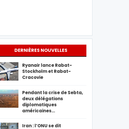
DERNIÈRES NOUVELLES
Ryanair lance Rabat-
Stockholm et Rabat-
Cracovie
Pendant la crise de Sebta,
deux délégations
diplomatiques
américaines…
Iran : l’ONU se dit