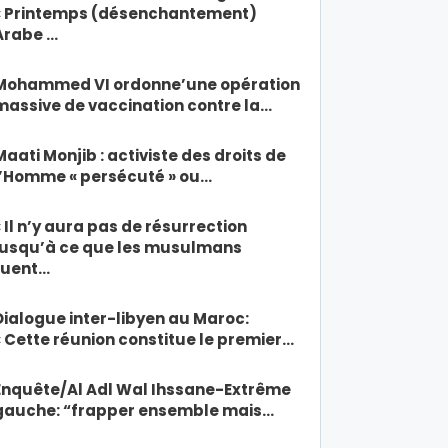
« Printemps (désenchantement)
Arabe …
Mohammed VI ordonne’une opération
massive de vaccination contre la…
Maati Monjib : activiste des droits de
l’Homme « persécuté » ou…
« Il n’y aura pas de résurrection
jusqu’à ce que les musulmans
tuent…
Dialogue inter-libyen au Maroc:
« Cette réunion constitue le premier…
Enquête/Al Adl Wal Ihssane-Extrême
gauche: “frapper ensemble mais…