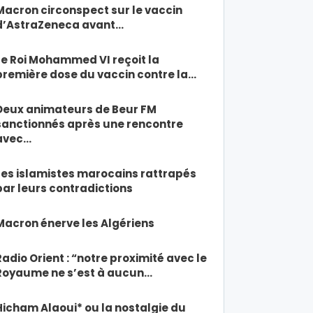
Macron circonspect sur le vaccin
d’AstraZeneca avant…
Le Roi Mohammed VI reçoit la
première dose du vaccin contre la…
Deux animateurs de Beur FM
sanctionnés après une rencontre
avec…
Les islamistes marocains rattrapés
par leurs contradictions
Macron énerve les Algériens
Radio Orient : “notre proximité avec le
Royaume ne s’est à aucun…
Hicham Alaoui* ou la nostalgie du