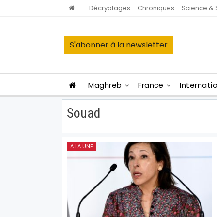
Décryptages
Chroniques
Science & 
S'abonner à la newsletter
Maghreb
France
Internati
Souad
A LA UNE