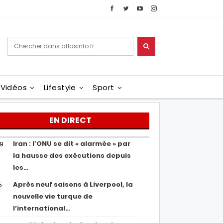
Vidéos
Lifestyle
Sport
EN DIRECT
Iran : l’ONU se dit « alarmée » par
29
la hausse des exécutions depuis
les…
Après neuf saisons à Liverpool, la
5
nouvelle vie turque de
l’international…