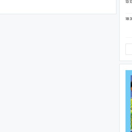
13:1
18:3