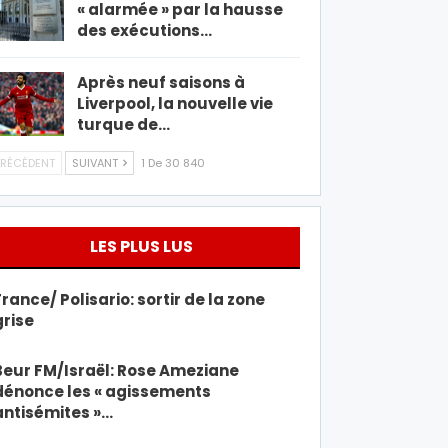
« alarmée » par la hausse
des exécutions…
Après neuf saisons à
Liverpool, la nouvelle vie
turque de…
RÉCÉDENT
SUIVANT
1 De 30 840
LES PLUS LUS
France/ Polisario: sortir de la zone
grise
Beur FM/Israël: Rose Ameziane
dénonce les « agissements
antisémites »…