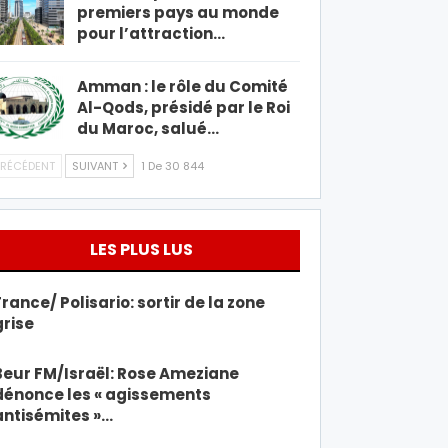
premiers pays au monde
pour l’attraction…
Amman : le rôle du Comité
Al-Qods, présidé par le Roi
du Maroc, salué…
RÉCÉDENT
SUIVANT
1 De 30 844
LES PLUS LUS
France/ Polisario: sortir de la zone
grise
Beur FM/Israël: Rose Ameziane
dénonce les « agissements
antisémites »…