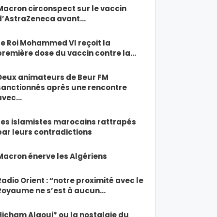
Macron circonspect sur le vaccin
d’AstraZeneca avant…
Le Roi Mohammed VI reçoit la
première dose du vaccin contre la…
Deux animateurs de Beur FM
sanctionnés après une rencontre
avec…
Les islamistes marocains rattrapés
par leurs contradictions
Macron énerve les Algériens
Radio Orient : “notre proximité avec le
Royaume ne s’est à aucun…
Hicham Alaoui* ou la nostalgie du