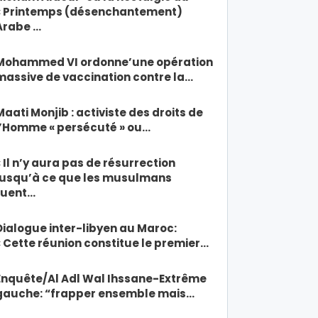
« Printemps (désenchantement)
Arabe …
Mohammed VI ordonne’une opération
massive de vaccination contre la…
Maati Monjib : activiste des droits de
l’Homme « persécuté » ou…
« Il n’y aura pas de résurrection
jusqu’à ce que les musulmans
tuent…
Dialogue inter-libyen au Maroc:
« Cette réunion constitue le premier…
Enquête/Al Adl Wal Ihssane-Extrême
gauche: “frapper ensemble mais…