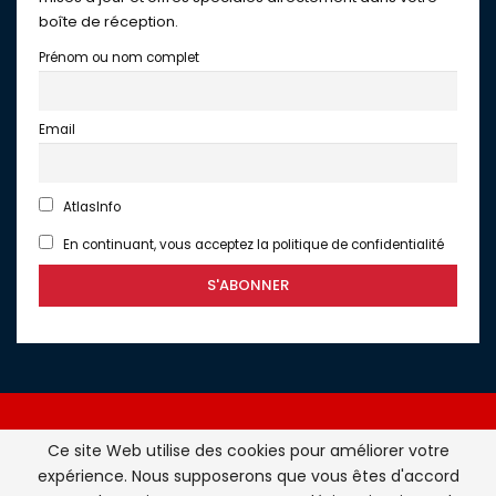
boîte de réception.
Prénom ou nom complet
Email
AtlasInfo
En continuant, vous acceptez la politique de confidentialité
Ce site Web utilise des cookies pour améliorer votre
expérience. Nous supposerons que vous êtes d'accord
Atlasinfo.fr : l'essentiel de l'actualité de la France et du