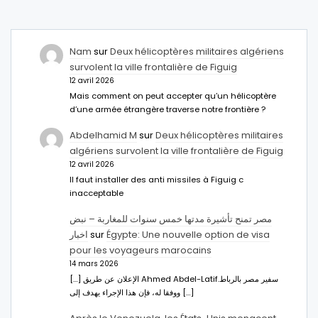
Nam
sur
Deux hélicoptères militaires algériens
survolent la ville frontalière de Figuig
12 avril 2026
Mais comment on peut accepter qu’un hélicoptère
d’une armée étrangère traverse notre frontière ?
Abdelhamid M
sur
Deux hélicoptères militaires
algériens survolent la ville frontalière de Figuig
12 avril 2026
Il faut installer des anti missiles à Figuig c
inacceptable
مصر تمنح تأشيرة مدتها خمس سنوات للمغاربة – نبض
اخبار
sur
Égypte: Une nouvelle option de visa
pour les voyageurs marocains
14 mars 2026
[…] الإعلان عن طريق Ahmed Abdel-Latifسفير مصر بالرباط.
ووفقا له، فإن هذا الإجراء يهدف إلى […]