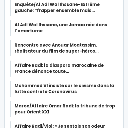
Enquête/Al Adl Wal Ihssane-Extrême
gauche: “frapper ensemble mais…
Al Adl Wal Ihssane, une Jamaa née dans
l’amertume
Rencontre avec Anouar Moatassim,
réalisateur du film de super-héros…
Affaire Radi: la diaspora marocaine de
France dénonce toute…
Mohammed VI insiste sur le civisme dans la
lutte contre le Coronavirus
Maroc/Affaire Omar Radi: la tribune de trop
pour Orient XXI
Affaire Radi/Viol: « Je sentais son odeur