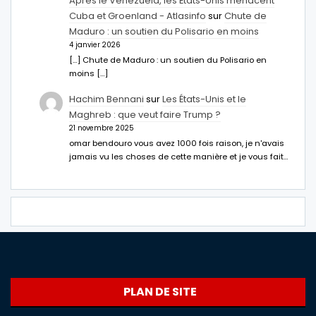
Après le Venezuela, les États-Unis menacent
Cuba et Groenland - Atlasinfo
sur
Chute de
Maduro : un soutien du Polisario en moins
4 janvier 2026
[…] Chute de Maduro : un soutien du Polisario en
moins […]
Hachim Bennani
sur
Les États-Unis et le
Maghreb : que veut faire Trump ?
21 novembre 2025
omar bendouro vous avez 1000 fois raison, je n'avais
jamais vu les choses de cette manière et je vous fait…
PLAN DE SITE