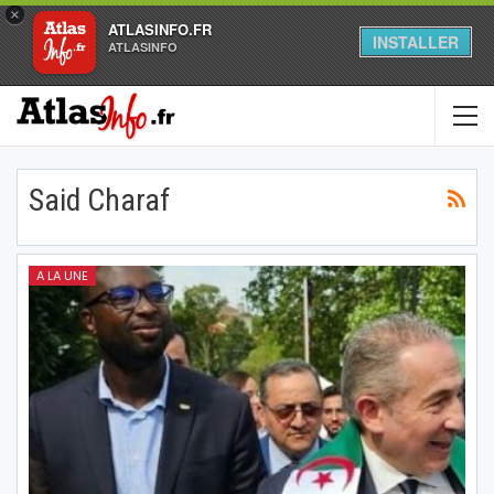
×
ATLASINFO.FR
INSTALLER
ATLASINFO
Said Charaf
A LA UNE