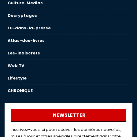
Culture-Medias
Décryptages
Lu-dans-la-presse
Atlas-des-livres
Les-indiscrets
Web TV
Lifestyle
CHRONIQUE
NEWSLETTER
Inscrivez-vous ici pour recevoir les dernières nouvelles,
mises à jour et offres spéciales directement dans votre