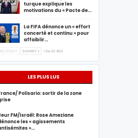
turque explique les
motivations du « Pacte de…
La FIFA dénonce un « effort
concerté et continu » pour
affaiblir…
RÉCÉDENT
SUIVANT
1 De 30 850
LES PLUS LUS
France/ Polisario: sortir de la zone
grise
Beur FM/Israël: Rose Ameziane
dénonce les « agissements
antisémites »…