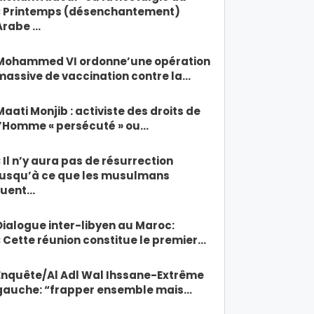
« Printemps (désenchantement)
Arabe …
Mohammed VI ordonne’une opération
massive de vaccination contre la…
Maati Monjib : activiste des droits de
l’Homme « persécuté » ou…
« Il n’y aura pas de résurrection
jusqu’à ce que les musulmans
tuent…
Dialogue inter-libyen au Maroc:
« Cette réunion constitue le premier…
Enquête/Al Adl Wal Ihssane-Extrême
gauche: “frapper ensemble mais…