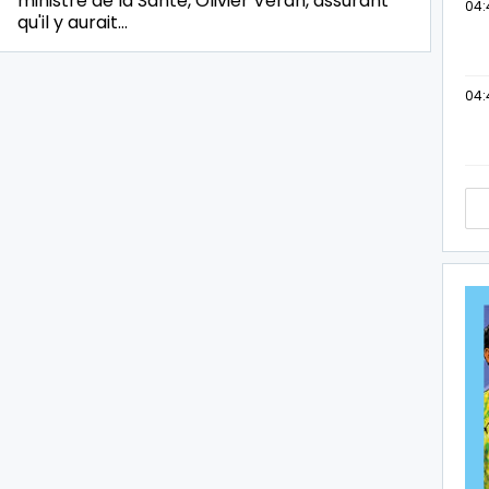
ministre de la Santé, Olivier Véran, assurant
04:
qu'il y aurait…
04: