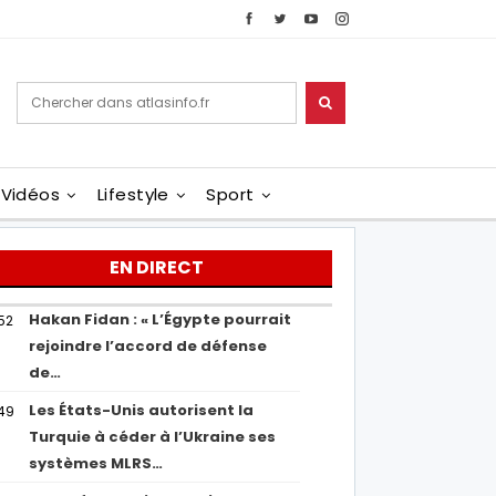
Vidéos
Lifestyle
Sport
EN DIRECT
Hakan Fidan : « L’Égypte pourrait
52
rejoindre l’accord de défense
de…
Les États-Unis autorisent la
49
Turquie à céder à l’Ukraine ses
systèmes MLRS…