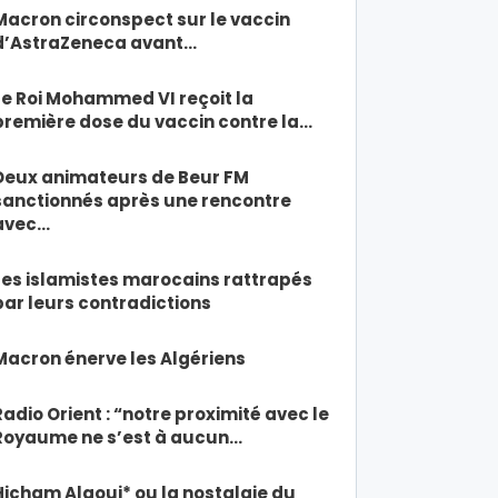
Macron circonspect sur le vaccin
d’AstraZeneca avant…
Le Roi Mohammed VI reçoit la
première dose du vaccin contre la…
Deux animateurs de Beur FM
sanctionnés après une rencontre
avec…
Les islamistes marocains rattrapés
par leurs contradictions
Macron énerve les Algériens
Radio Orient : “notre proximité avec le
Royaume ne s’est à aucun…
Hicham Alaoui* ou la nostalgie du