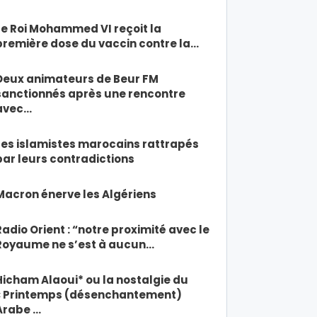
Le Roi Mohammed VI reçoit la
première dose du vaccin contre la…
Deux animateurs de Beur FM
sanctionnés après une rencontre
avec…
Les islamistes marocains rattrapés
par leurs contradictions
Macron énerve les Algériens
Radio Orient : “notre proximité avec le
Royaume ne s’est à aucun…
Hicham Alaoui* ou la nostalgie du
« Printemps (désenchantement)
Arabe …