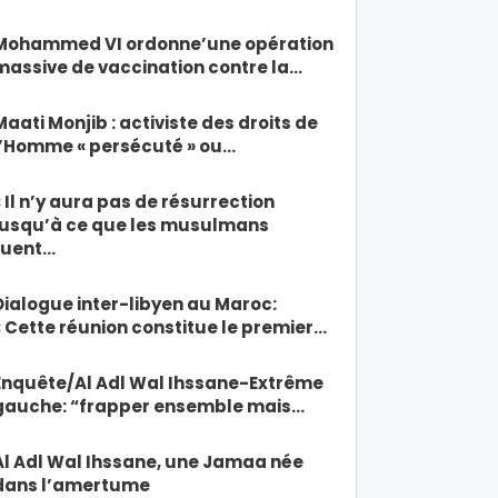
Mohammed VI ordonne’une opération
massive de vaccination contre la…
Maati Monjib : activiste des droits de
l’Homme « persécuté » ou…
« Il n’y aura pas de résurrection
jusqu’à ce que les musulmans
tuent…
Dialogue inter-libyen au Maroc:
« Cette réunion constitue le premier…
Enquête/Al Adl Wal Ihssane-Extrême
gauche: “frapper ensemble mais…
Al Adl Wal Ihssane, une Jamaa née
dans l’amertume