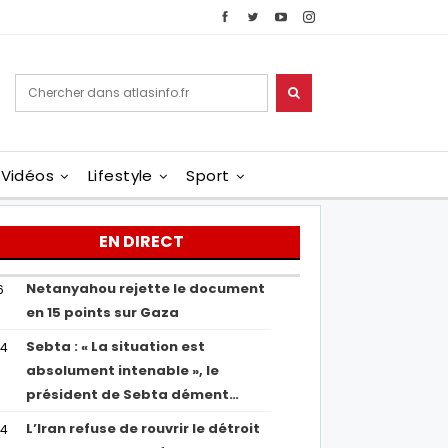
Vidéos
Lifestyle
Sport
EN DIRECT
Netanyahou rejette le document
6
en 15 points sur Gaza
Sebta : « La situation est
04
absolument intenable », le
président de Sebta dément…
L’Iran refuse de rouvrir le détroit
54