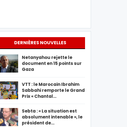
DERNIÈRES NOUVELLES
Netanyahou rejette le
document en 15 points sur
Gaza
VTT : le Marocain Ibrahim
Sabbahi remporte le Grand
Prix « Chantal…
Sebta : « La situation est
absolument intenable », le
président de…