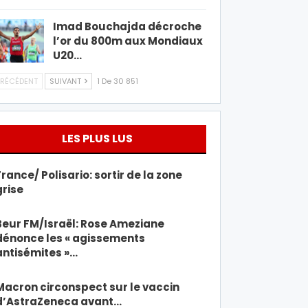
Imad Bouchajda décroche
l’or du 800m aux Mondiaux
U20…
RÉCÉDENT
SUIVANT
1 De 30 851
LES PLUS LUS
France/ Polisario: sortir de la zone
grise
Beur FM/Israël: Rose Ameziane
dénonce les « agissements
antisémites »…
Macron circonspect sur le vaccin
d’AstraZeneca avant…