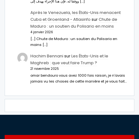
ووفقا له، فإن هذا الإجراء يهدف إلى […]
Après le Venezuela, les États-Unis menacent
Cuba et Groenland - Atlasinfo
sur
Chute de
Maduro : un soutien du Polisario en moins
4 janvier 2026
[…] Chute de Maduro : un soutien du Polisario en
moins […]
Hachim Bennani
sur
Les États-Unis et le
Maghreb : que veut faire Trump ?
21 novembre 2025
omar bendouro vous avez 1000 fois raison, je n'avais
jamais vu les choses de cette manière et je vous fait…