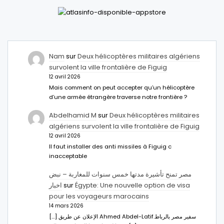
Nam
sur
Deux hélicoptères militaires algériens
survolent la ville frontalière de Figuig
12 avril 2026
Mais comment on peut accepter qu’un hélicoptère
d’une armée étrangère traverse notre frontière ?
Abdelhamid M
sur
Deux hélicoptères militaires
algériens survolent la ville frontalière de Figuig
12 avril 2026
Il faut installer des anti missiles à Figuig c
inacceptable
مصر تمنح تأشيرة مدتها خمس سنوات للمغاربة – نبض
اخبار
sur
Égypte: Une nouvelle option de visa
pour les voyageurs marocains
14 mars 2026
[…] الإعلان عن طريق Ahmed Abdel-Latifسفير مصر بالرباط.