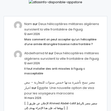
Nam
sur
Deux hélicoptères militaires algériens
survolent la ville frontalière de Figuig
12 avril 2026
Mais comment on peut accepter qu’un hélicoptère
d’une armée étrangère traverse notre frontière ?
Abdelhamid M
sur
Deux hélicoptères militaires
algériens survolent la ville frontalière de Figuig
12 avril 2026
Il faut installer des anti missiles à Figuig c
inacceptable
مصر تمنح تأشيرة مدتها خمس سنوات للمغاربة – نبض
اخبار
sur
Égypte: Une nouvelle option de visa
pour les voyageurs marocains
14 mars 2026
[…] الإعلان عن طريق Ahmed Abdel-Latifسفير مصر بالرباط.
ووفقا له، فإن هذا الإجراء يهدف إلى […]