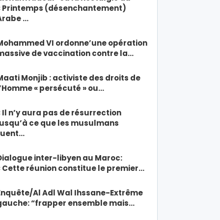
« Printemps (désenchantement)
Arabe …
Mohammed VI ordonne’une opération
massive de vaccination contre la…
Maati Monjib : activiste des droits de
l’Homme « persécuté » ou…
« Il n’y aura pas de résurrection
jusqu’à ce que les musulmans
tuent…
Dialogue inter-libyen au Maroc:
« Cette réunion constitue le premier…
Enquête/Al Adl Wal Ihssane-Extrême
gauche: “frapper ensemble mais…