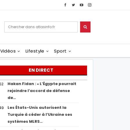
Vidéos
Lifestyle
Sport
EN DIRECT
Hakan Fidan : « L’Égypte pourrait
52
rejoindre l’accord de défense
de…
Les États-Unis autorisent la
49
Turquie à céder à l’Ukraine ses
systèmes MLRS…