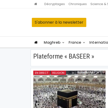
Décryptages
Chroniques
Science & 
S'abonner à la newsletter
Maghreb
France
Internati
Plateforme « BASEER »
EN DIRECT
RELIGION