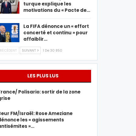
turque explique les
motivations du « Pacte de…
La FIFA dénonce un « effort
concerté et continu » pour
affaiblir…
RÉCÉDENT
SUIVANT
1 De 30 850
LES PLUS LUS
France/ Polisario: sortir de la zone
grise
Beur FM/Israël: Rose Ameziane
dénonce les « agissements
antisémites »…