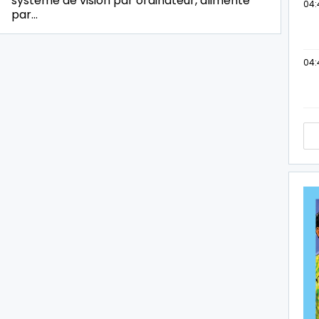
système de vision par ordinateur, alimenté
04:
par…
04: