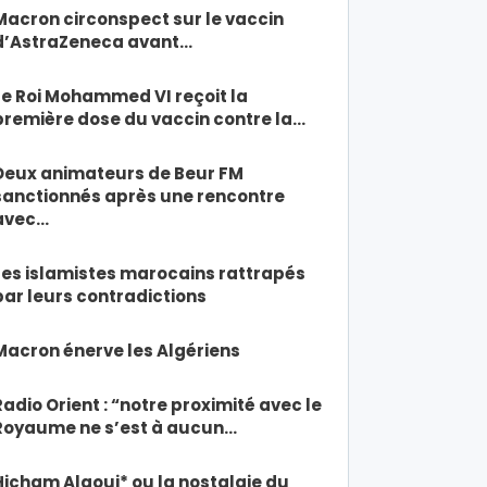
Macron circonspect sur le vaccin
d’AstraZeneca avant…
Le Roi Mohammed VI reçoit la
première dose du vaccin contre la…
Deux animateurs de Beur FM
sanctionnés après une rencontre
avec…
Les islamistes marocains rattrapés
par leurs contradictions
Macron énerve les Algériens
Radio Orient : “notre proximité avec le
Royaume ne s’est à aucun…
Hicham Alaoui* ou la nostalgie du