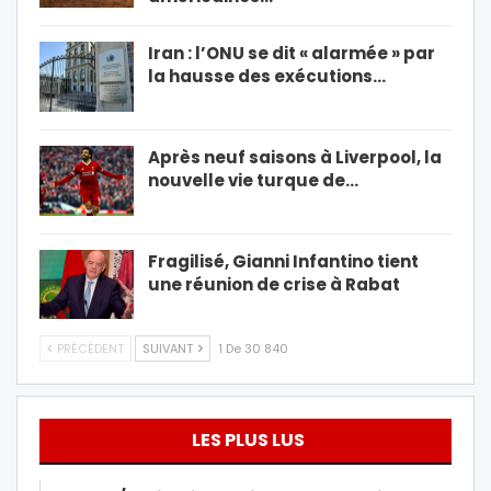
Iran : l’ONU se dit « alarmée » par
la hausse des exécutions…
Après neuf saisons à Liverpool, la
nouvelle vie turque de…
Fragilisé, Gianni Infantino tient
une réunion de crise à Rabat
PRÉCÉDENT
SUIVANT
1 De 30 840
LES PLUS LUS