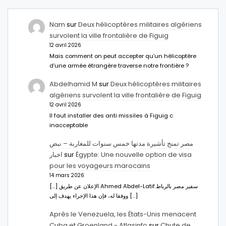
Nam
sur
Deux hélicoptères militaires algériens
survolent la ville frontalière de Figuig
12 avril 2026
Mais comment on peut accepter qu’un hélicoptère
d’une armée étrangère traverse notre frontière ?
Abdelhamid M
sur
Deux hélicoptères militaires
algériens survolent la ville frontalière de Figuig
12 avril 2026
Il faut installer des anti missiles à Figuig c
inacceptable
مصر تمنح تأشيرة مدتها خمس سنوات للمغاربة – نبض
اخبار
sur
Égypte: Une nouvelle option de visa
pour les voyageurs marocains
14 mars 2026
[…] الإعلان عن طريق Ahmed Abdel-Latifسفير مصر بالرباط.
ووفقا له، فإن هذا الإجراء يهدف إلى […]
Après le Venezuela, les États-Unis menacent
Cuba et Groenland - Atlasinfo
sur
Chute de