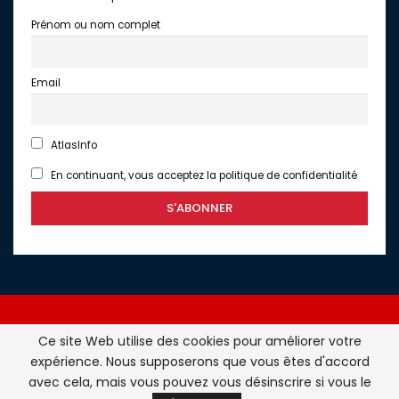
Prénom ou nom complet
Email
AtlasInfo
En continuant, vous acceptez la politique de confidentialité
Ce site Web utilise des cookies pour améliorer votre
expérience. Nous supposerons que vous êtes d'accord
Atlasinfo.fr : l'essentiel de l'actualité de la France et du
avec cela, mais vous pouvez vous désinscrire si vous le
Maghreb © Tous Droits Réservés - Atlasinfo- 2026