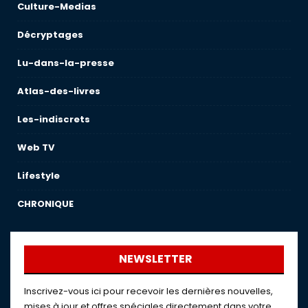
Culture-Medias
Décryptages
Lu-dans-la-presse
Atlas-des-livres
Les-indiscrets
Web TV
Lifestyle
CHRONIQUE
NEWSLETTER
Inscrivez-vous ici pour recevoir les dernières nouvelles,
mises à jour et offres spéciales directement dans votre