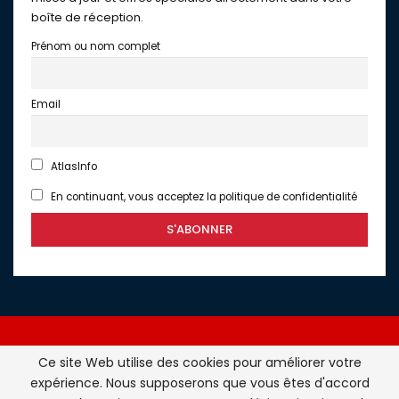
boîte de réception.
Prénom ou nom complet
Email
AtlasInfo
En continuant, vous acceptez la politique de confidentialité
Ce site Web utilise des cookies pour améliorer votre
expérience. Nous supposerons que vous êtes d'accord
Atlasinfo.fr : l'essentiel de l'actualité de la France et du