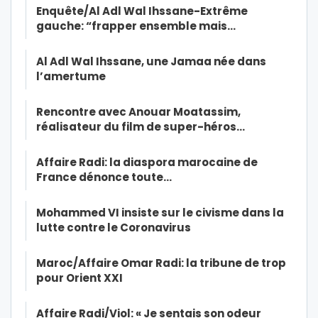
Enquête/Al Adl Wal Ihssane-Extrême
gauche: “frapper ensemble mais…
Al Adl Wal Ihssane, une Jamaa née dans
l’amertume
Rencontre avec Anouar Moatassim,
réalisateur du film de super-héros…
Affaire Radi: la diaspora marocaine de
France dénonce toute…
Mohammed VI insiste sur le civisme dans la
lutte contre le Coronavirus
Maroc/Affaire Omar Radi: la tribune de trop
pour Orient XXI
Affaire Radi/Viol: « Je sentais son odeur