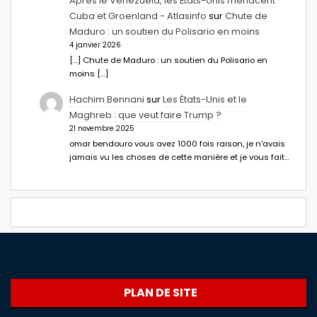
Après le Venezuela, les États-Unis menacent
Cuba et Groenland - Atlasinfo
sur
Chute de
Maduro : un soutien du Polisario en moins
4 janvier 2026
[…] Chute de Maduro : un soutien du Polisario en
moins […]
Hachim Bennani
sur
Les États-Unis et le
Maghreb : que veut faire Trump ?
21 novembre 2025
omar bendouro vous avez 1000 fois raison, je n'avais
jamais vu les choses de cette manière et je vous fait…
PLAN DE SITE