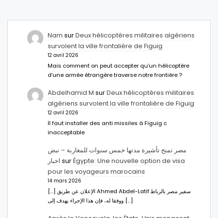
Nam
sur
Deux hélicoptères militaires algériens
survolent la ville frontalière de Figuig
12 avril 2026
Mais comment on peut accepter qu’un hélicoptère
d’une armée étrangère traverse notre frontière ?
Abdelhamid M
sur
Deux hélicoptères militaires
algériens survolent la ville frontalière de Figuig
12 avril 2026
Il faut installer des anti missiles à Figuig c
inacceptable
مصر تمنح تأشيرة مدتها خمس سنوات للمغاربة – نبض
اخبار
sur
Égypte: Une nouvelle option de visa
pour les voyageurs marocains
14 mars 2026
[…] الإعلان عن طريق Ahmed Abdel-Latifسفير مصر بالرباط.
ووفقا له، فإن هذا الإجراء يهدف إلى […]