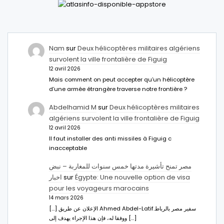
Nam
sur
Deux hélicoptères militaires algériens
survolent la ville frontalière de Figuig
12 avril 2026
Mais comment on peut accepter qu’un hélicoptère
d’une armée étrangère traverse notre frontière ?
Abdelhamid M
sur
Deux hélicoptères militaires
algériens survolent la ville frontalière de Figuig
12 avril 2026
Il faut installer des anti missiles à Figuig c
inacceptable
مصر تمنح تأشيرة مدتها خمس سنوات للمغاربة – نبض
اخبار
sur
Égypte: Une nouvelle option de visa
pour les voyageurs marocains
14 mars 2026
[…] الإعلان عن طريق Ahmed Abdel-Latifسفير مصر بالرباط.
ووفقا له، فإن هذا الإجراء يهدف إلى […]