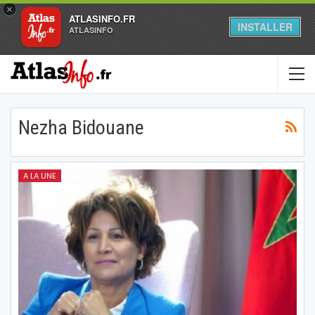
×
ATLASINFO.FR
INSTALLER
ATLASINFO
Nezha Bidouane
A LA UNE