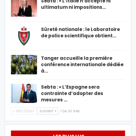
Sebta : « L’Italie n’accepte ni
ultimatum ni impositions…
Sûreté nationale : le Laboratoire
de police scientifique obtient…
Tanger accueille la première
conférence internationale dédiée
à…
Sebta : « L’Espagne sera
contrainte d’adopter des
mesures …
PRÉCÉDENT
SUIVANT
1 De 30 846