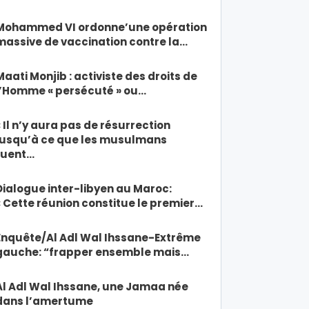
Mohammed VI ordonne’une opération
massive de vaccination contre la…
Maati Monjib : activiste des droits de
l’Homme « persécuté » ou…
« Il n’y aura pas de résurrection
jusqu’à ce que les musulmans
tuent…
Dialogue inter-libyen au Maroc:
« Cette réunion constitue le premier…
Enquête/Al Adl Wal Ihssane-Extrême
gauche: “frapper ensemble mais…
Al Adl Wal Ihssane, une Jamaa née
dans l’amertume