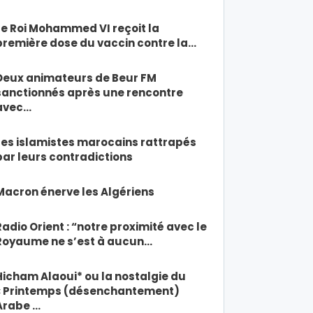
Le Roi Mohammed VI reçoit la
première dose du vaccin contre la…
Deux animateurs de Beur FM
sanctionnés après une rencontre
avec…
Les islamistes marocains rattrapés
par leurs contradictions
Macron énerve les Algériens
Radio Orient : “notre proximité avec le
Royaume ne s’est à aucun…
Hicham Alaoui* ou la nostalgie du
« Printemps (désenchantement)
Arabe …