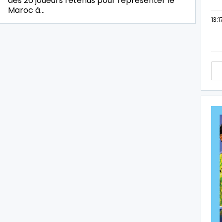
des 26 joueurs retenus pour représenter le
Maroc à…
13:1