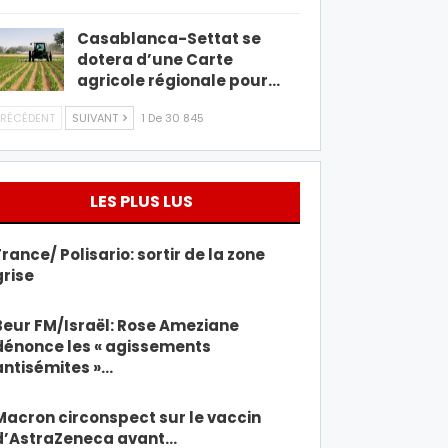
Casablanca-Settat se
dotera d’une Carte
agricole régionale pour…
RÉCÉDENT
SUIVANT
1 De 30 845
LES PLUS LUS
France/ Polisario: sortir de la zone
grise
Beur FM/Israël: Rose Ameziane
dénonce les « agissements
antisémites »…
Macron circonspect sur le vaccin
d’AstraZeneca avant…