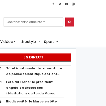
Vidéos
Lifestyle
Sport
EN DIRECT
Sûreté nationale : le Laboratoire
1
de police scientifique obtient…
Fête du Trône : le président
43
angolais adresse ses
félicitations au Roi du Maroc
Biodiversité : le Maroc en tête
38