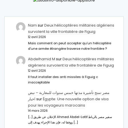
Nam
sur
Deux hélicoptères militaires algériens
survolent la ville frontalière de Figuig
12 avril 2026
Mais comment on peut accepter qu’un hélicoptère
d’une armée étrangère traverse notre frontière ?
Abdelhamid M
sur
Deux hélicoptères militaires
algériens survolent la ville frontalière de Figuig
12 avril 2026
Il faut installer des anti missiles à Figuig c
inacceptable
مصر تمنح تأشيرة مدتها خمس سنوات للمغاربة – نبض
اخبار
sur
Égypte: Une nouvelle option de visa
pour les voyageurs marocains
14 mars 2026
[…] الإعلان عن طريق Ahmed Abdel-Latifسفير مصر بالرباط.
ووفقا له، فإن هذا الإجراء يهدف إلى […]