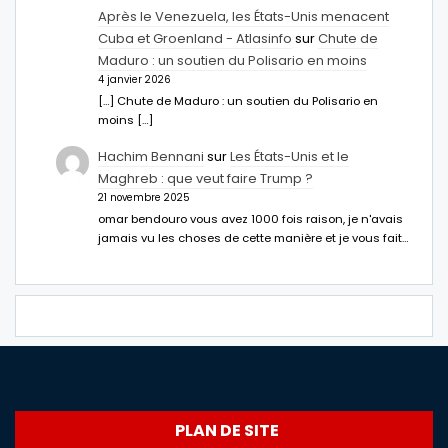
Après le Venezuela, les États-Unis menacent
Cuba et Groenland - Atlasinfo
sur
Chute de
Maduro : un soutien du Polisario en moins
4 janvier 2026
[…] Chute de Maduro : un soutien du Polisario en
moins […]
Hachim Bennani
sur
Les États-Unis et le
Maghreb : que veut faire Trump ?
21 novembre 2025
omar bendouro vous avez 1000 fois raison, je n'avais
jamais vu les choses de cette manière et je vous fait…
PLAN DE SITE