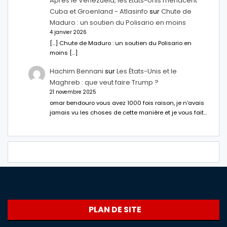
Après le Venezuela, les États-Unis menacent
Cuba et Groenland - Atlasinfo
sur
Chute de
Maduro : un soutien du Polisario en moins
4 janvier 2026
[…] Chute de Maduro : un soutien du Polisario en
moins […]
Hachim Bennani
sur
Les États-Unis et le
Maghreb : que veut faire Trump ?
21 novembre 2025
omar bendouro vous avez 1000 fois raison, je n'avais
jamais vu les choses de cette manière et je vous fait…
PLAN DE SITE