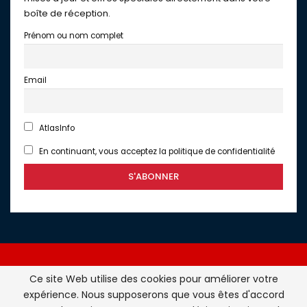
boîte de réception.
Prénom ou nom complet
Email
AtlasInfo
En continuant, vous acceptez la politique de confidentialité
Ce site Web utilise des cookies pour améliorer votre
expérience. Nous supposerons que vous êtes d'accord
Atlasinfo.fr : l'essentiel de l'actualité de la France et du