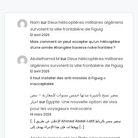
Nam
sur
Deux hélicoptères militaires algériens
survolent la ville frontalière de Figuig
12 avril 2026
Mais comment on peut accepter qu’un hélicoptère
d’une armée étrangère traverse notre frontière ?
Abdelhamid M
sur
Deux hélicoptères militaires
algériens survolent la ville frontalière de Figuig
12 avril 2026
Il faut installer des anti missiles à Figuig c
inacceptable
مصر تمنح تأشيرة مدتها خمس سنوات للمغاربة – نبض
اخبار
sur
Égypte: Une nouvelle option de visa
pour les voyageurs marocains
14 mars 2026
[…] الإعلان عن طريق Ahmed Abdel-Latifسفير مصر بالرباط.
ووفقا له، فإن هذا الإجراء يهدف إلى […]