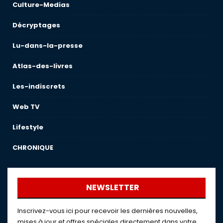
Culture-Medias
Décryptages
Lu-dans-la-presse
Atlas-des-livres
Les-indiscrets
Web TV
Lifestyle
CHRONIQUE
NEWSLETTER
Inscrivez-vous ici pour recevoir les dernières nouvelles,
mises à jour et offres spéciales directement dans votre