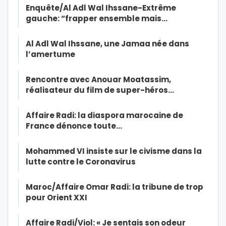
Enquête/Al Adl Wal Ihssane-Extrême
gauche: “frapper ensemble mais…
Al Adl Wal Ihssane, une Jamaa née dans
l’amertume
Rencontre avec Anouar Moatassim,
réalisateur du film de super-héros…
Affaire Radi: la diaspora marocaine de
France dénonce toute…
Mohammed VI insiste sur le civisme dans la
lutte contre le Coronavirus
Maroc/Affaire Omar Radi: la tribune de trop
pour Orient XXI
Affaire Radi/Viol: « Je sentais son odeur