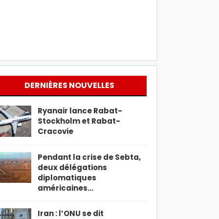
DERNIÈRES NOUVELLES
Ryanair lance Rabat-
Stockholm et Rabat-
Cracovie
Pendant la crise de Sebta,
deux délégations
diplomatiques
américaines…
Iran : l’ONU se dit