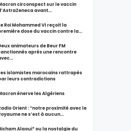
Macron circonspect sur le vaccin
d’AstraZeneca avant…
Le Roi Mohammed VI reçoit la
première dose du vaccin contre la…
Deux animateurs de Beur FM
sanctionnés après une rencontre
avec…
Les islamistes marocains rattrapés
par leurs contradictions
Macron énerve les Algériens
Radio Orient : “notre proximité avec le
Royaume ne s’est à aucun…
Hicham Alaoui* ou la nostalgie du