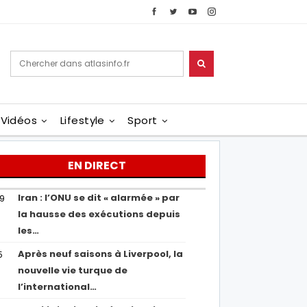
Vidéos
Lifestyle
Sport
EN DIRECT
Iran : l’ONU se dit « alarmée » par
29
la hausse des exécutions depuis
les…
Après neuf saisons à Liverpool, la
5
nouvelle vie turque de
l’international…