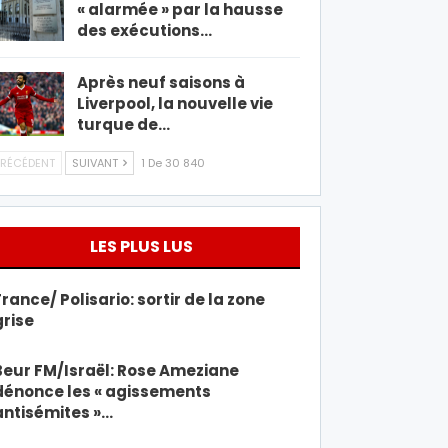
« alarmée » par la hausse
des exécutions…
Après neuf saisons à
Liverpool, la nouvelle vie
turque de…
RÉCÉDENT
SUIVANT
1 De 30 840
LES PLUS LUS
France/ Polisario: sortir de la zone
grise
Beur FM/Israël: Rose Ameziane
dénonce les « agissements
antisémites »…