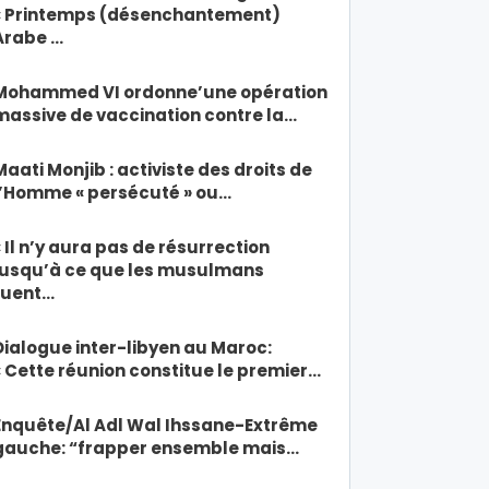
« Printemps (désenchantement)
Arabe …
Mohammed VI ordonne’une opération
massive de vaccination contre la…
Maati Monjib : activiste des droits de
l’Homme « persécuté » ou…
« Il n’y aura pas de résurrection
jusqu’à ce que les musulmans
tuent…
Dialogue inter-libyen au Maroc:
« Cette réunion constitue le premier…
Enquête/Al Adl Wal Ihssane-Extrême
gauche: “frapper ensemble mais…