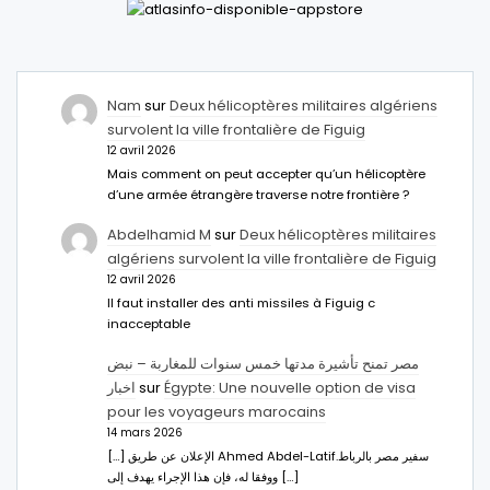
Nam
sur
Deux hélicoptères militaires algériens
survolent la ville frontalière de Figuig
12 avril 2026
Mais comment on peut accepter qu’un hélicoptère
d’une armée étrangère traverse notre frontière ?
Abdelhamid M
sur
Deux hélicoptères militaires
algériens survolent la ville frontalière de Figuig
12 avril 2026
Il faut installer des anti missiles à Figuig c
inacceptable
مصر تمنح تأشيرة مدتها خمس سنوات للمغاربة – نبض
اخبار
sur
Égypte: Une nouvelle option de visa
pour les voyageurs marocains
14 mars 2026
[…] الإعلان عن طريق Ahmed Abdel-Latifسفير مصر بالرباط.
ووفقا له، فإن هذا الإجراء يهدف إلى […]