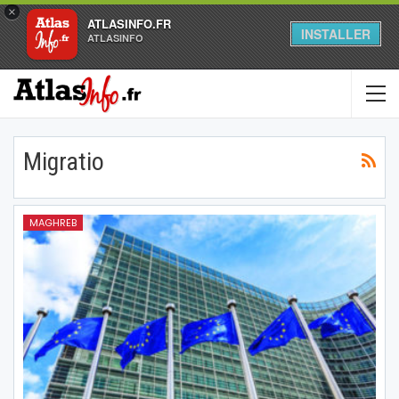
×
ATLASINFO.FR
INSTALLER
ATLASINFO
Migratio
MAGHREB