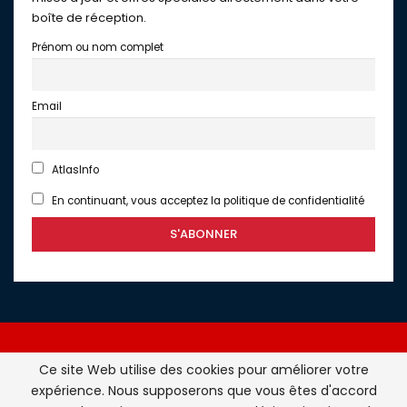
boîte de réception.
Prénom ou nom complet
Email
AtlasInfo
En continuant, vous acceptez la politique de confidentialité
Ce site Web utilise des cookies pour améliorer votre
expérience. Nous supposerons que vous êtes d'accord
Atlasinfo.fr : l'essentiel de l'actualité de la France et du