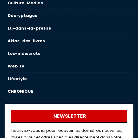
Culture-Medias
Décryptages
Lu-dans-la-presse
Atlas-des-livres
Les-indiscrets
Web TV
Lifestyle
CHRONIQUE
NEWSLETTER
Inscrivez-vous ici pour recevoir les dernières nouvelles,
mises à jour et offres spéciales directement dans votre