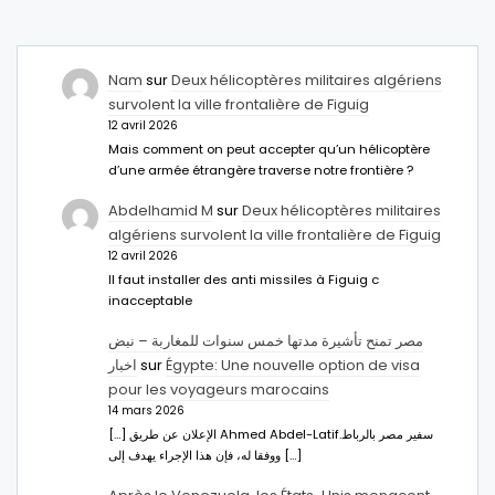
Nam
sur
Deux hélicoptères militaires algériens
survolent la ville frontalière de Figuig
12 avril 2026
Mais comment on peut accepter qu’un hélicoptère
d’une armée étrangère traverse notre frontière ?
Abdelhamid M
sur
Deux hélicoptères militaires
algériens survolent la ville frontalière de Figuig
12 avril 2026
Il faut installer des anti missiles à Figuig c
inacceptable
مصر تمنح تأشيرة مدتها خمس سنوات للمغاربة – نبض
اخبار
sur
Égypte: Une nouvelle option de visa
pour les voyageurs marocains
14 mars 2026
[…] الإعلان عن طريق Ahmed Abdel-Latifسفير مصر بالرباط.
ووفقا له، فإن هذا الإجراء يهدف إلى […]