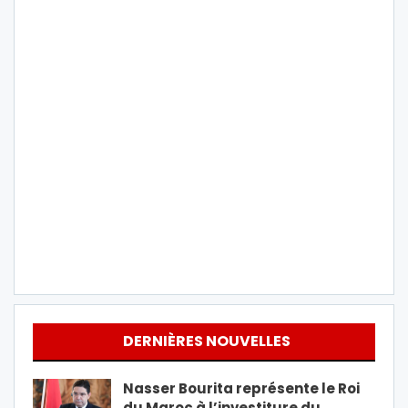
DERNIÈRES NOUVELLES
Nasser Bourita représente le Roi
du Maroc à l’investiture du…