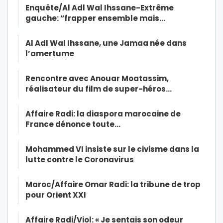
Enquête/Al Adl Wal Ihssane-Extrême
gauche: “frapper ensemble mais…
Al Adl Wal Ihssane, une Jamaa née dans
l’amertume
Rencontre avec Anouar Moatassim,
réalisateur du film de super-héros…
Affaire Radi: la diaspora marocaine de
France dénonce toute…
Mohammed VI insiste sur le civisme dans la
lutte contre le Coronavirus
Maroc/Affaire Omar Radi: la tribune de trop
pour Orient XXI
Affaire Radi/Viol: « Je sentais son odeur