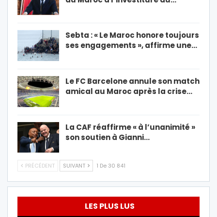
Sebta : « Le Maroc honore toujours
ses engagements », affirme une…
Le FC Barcelone annule son match
amical au Maroc après la crise…
La CAF réaffirme « à l’unanimité »
son soutien à Gianni…
PRÉCÉDENT
SUIVANT
1 De 30 841
LES PLUS LUS