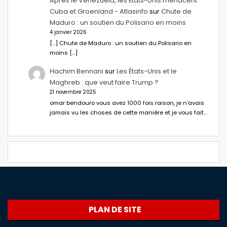
Après le Venezuela, les États-Unis menacent
Cuba et Groenland - Atlasinfo
sur
Chute de
Maduro : un soutien du Polisario en moins
4 janvier 2026
[…] Chute de Maduro : un soutien du Polisario en
moins […]
Hachim Bennani
sur
Les États-Unis et le
Maghreb : que veut faire Trump ?
21 novembre 2025
omar bendouro vous avez 1000 fois raison, je n'avais
jamais vu les choses de cette manière et je vous fait…
PLAN DE SITE