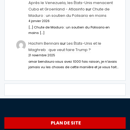
Après le Venezuela, les États-Unis menacent
Cuba et Groenland - Atlasinfo
sur
Chute de
Maduro : un soutien du Polisario en moins
4 janvier 2026
[…] Chute de Maduro : un soutien du Polisario en
moins […]
Hachim Bennani
sur
Les États-Unis et le
Maghreb : que veut faire Trump ?
21 novembre 2025
omar bendouro vous avez 1000 fois raison, je n'avais
jamais vu les choses de cette manière et je vous fait…
PLAN DE SITE