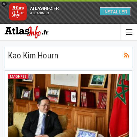
×
ATLASINFO.FR
INSTALLER
ATLASINFO
Kao Kim Hourn
MAGHREB