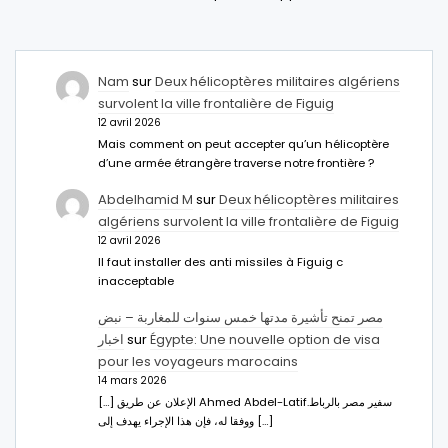
Nam
sur
Deux hélicoptères militaires algériens
survolent la ville frontalière de Figuig
12 avril 2026
Mais comment on peut accepter qu’un hélicoptère
d’une armée étrangère traverse notre frontière ?
Abdelhamid M
sur
Deux hélicoptères militaires
algériens survolent la ville frontalière de Figuig
12 avril 2026
Il faut installer des anti missiles à Figuig c
inacceptable
مصر تمنح تأشيرة مدتها خمس سنوات للمغاربة – نبض
اخبار
sur
Égypte: Une nouvelle option de visa
pour les voyageurs marocains
14 mars 2026
[…] الإعلان عن طريق Ahmed Abdel-Latifسفير مصر بالرباط.
ووفقا له، فإن هذا الإجراء يهدف إلى […]