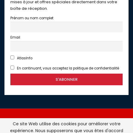
mises à jour et offres spéciales directement dans votre
boîte de réception.
Prénom ou nom complet
Email
AtlasInfo
En continuant, vous acceptez la politique de confidentialité
Ce site Web utilise des cookies pour améliorer votre
expérience. Nous supposerons que vous êtes d'accord
Atlasinfo.fr : l'essentiel de l'actualité de la France et du